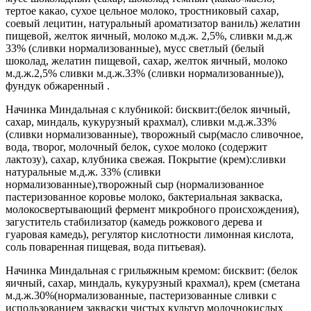
тертое какао, сухое цельное молоко, тростниковый сахар,
соевый лецитин, натуральный ароматизатор ваниль) желатин
пищевой, желток яичный, молоко м.д.ж. 2,5%, сливки м.д.ж
33% (сливки нормализованные), мусс светлый (белый
шоколад, желатин пищевой, сахар, желток яичный, молоко
м.д.ж.2,5% сливки м.д.ж.33% (сливки нормализованные)),
фундук обжаренный .
Начинка Миндальная с клубникой: бисквит:(белок яичный,
сахар, миндаль, кукурузный крахмал), сливки м.д.ж.33%
(сливки нормализованные), творожный сыр(масло сливочное,
вода, творог, молочный белок, сухое молоко (содержит
лактозу), сахар, клубника свежая. Покрытие (крем):сливки
натуральные м.д.ж. 33% (сливки
нормализованные),творожный сыр (нормализованное
пастеризованное коровье молоко, бактериальная закваска,
молокосвертывающий фермент микробного происхождения),
загуститель стабилизатор (камедь рожкового дерева и
гуаровая камедь), регулятор кислотности лимонная кислота,
соль поваренная пищевая, вода питьевая).
Начинка Миндальная с грильяжным кремом: бисквит: (белок
яичный, сахар, миндаль, кукурузный крахмал), крем (сметана
м.д.ж.30%(нормализованные, пастеризованные сливки с
использованием закваски чистых культур молочнокислых