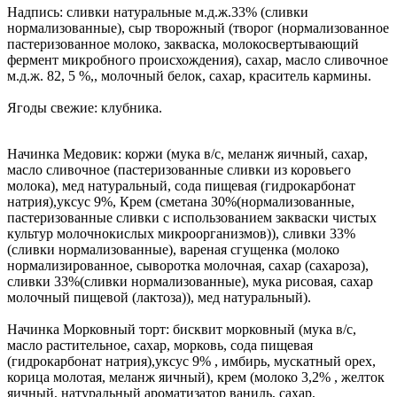
Надпись: сливки натуральные м.д.ж.33% (сливки
нормализованные), сыр творожный (творог (нормализованное
пастеризованное молоко, закваска, молокосвертывающий
фермент микробного происхождения), сахар, масло сливочное
м.д.ж. 82, 5 %,, молочный белок, сахар, краситель кармины.
Ягоды свежие: клубника.
Начинка Медовик: коржи (мука в/с, меланж яичный, сахар,
масло сливочное (пастеризованные сливки из коровьего
молока), мед натуральный, сода пищевая (гидрокарбонат
натрия),уксус 9%, Крем (сметана 30%(нормализованные,
пастеризованные сливки с использованием закваски чистых
культур молочнокислых микроорганизмов)), сливки 33%
(сливки нормализованные), вареная сгущенка (молоко
нормализированное, сыворотка молочная, сахар (сахароза),
сливки 33%(сливки нормализованные), мука рисовая, сахар
молочный пищевой (лактоза)), мед натуральный).
Начинка Морковный торт: бисквит морковный (мука в/с,
масло растительное, сахар, морковь, сода пищевая
(гидрокарбонат натрия),уксус 9% , имбирь, мускатный орех,
корица молотая, меланж яичный), крем (молоко 3,2% , желток
яичный, натуральный ароматизатор ваниль, сахар,