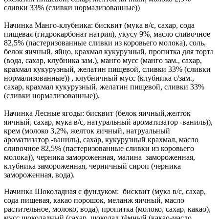
сливки 33% (сливки нормализованные))
Начинка Манго-клубника: бисквит (мука в/с, сахар, сода
пищевая (гидрокарбонат натрия), укусу 9%, масло сливочное
82,5% (пастеризованные сливки из коровьего молока), соль,
белок яичный, яйцо, крахмал кукурузный, пропитка для торта
(вода, сахар, клубника зам.), манго мусс (манго зам., сахар,
крахмал кукурузный, желатин пищевой, сливки 33% (сливки
нормализованные)) , клубничный мусс (клубника с/зам.,
сахар, крахмал кукурузный, желатин пищевой, сливки 33%
(сливки нормализованные)).
Начинка Лесные ягоды: бисквит (белок яичный,желток
яичный, сахар, мука в/с, натуральный ароматизатор -ваниль)),
крем (молоко 3,2%, желток яичный, натруальный
ароматизатор -ваниль), сахар, кукурузный крахмал, масло
сливочное 82,5% (пастеризованные сливки из коровьего
молока)), черника замороженная, малина замороженная,
клубника замороженная, черничный сироп (черника
замороженная, вода).
Начинка Шоколадная с фундуком: бисквит (мука в/с, сахар,
сода пищевая, какао порошок, меланж яичный, масло
растительное, молоко, вода), пропитка (молоко, сахар, какао),
мусс шоколадный (сахар, шоколад тёмный (какао-масло,