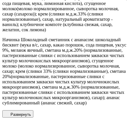
сода пищевая, мука, лимонная кислота), сгущенное
молоко(молоко нормализированное, сыворотка молочная,
сахар (сахароза)); крем (сливки м.д.ж.33% (сливки
нормализованные), сахар, натуральный ароматизатор -
ваниль); клубничное компоте (клубника свежая, сахар,
желатин, сок лимона)
Начинка Шоколадный сметанник с ананасом: шоколадный
бисквит (мука в/с, сахар, какао порошок, сода пищевая, уксус
9%, меланж яичный, сметана м.д.ж.20% (нормализованные,
пастеризованные сливки с использованием закваски чистых
культур молочнокислых микроорганизмов), сгущенное
молоко (молоко нормализированное, сыворотка молочная,
сахар; крем (сливки 33% (сливки нормализованные), сметана
20%(нормализованные, пастеризованные сливки с
использованием закваски чистых культур молочнокислых
микроорганизмов), сметана м.д.ж.30% (нормализованные,
пастеризованные сливки с использованием закваски чистых
культур молочнокислых микроорганизмов), сахар); ананас
сублимированный (ананас свежий, сахар)
Развернуть