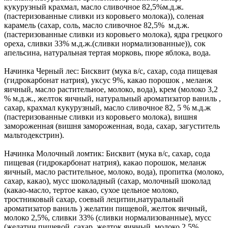
кукурузный крахмал, масло сливочное 82,5%м.д.ж.
(пастеризованные сливки из коровьего молока)), соленая
карамель (сахар, соль, масло сливочное 82,5% м.д.ж.
(пастеризованные сливки из коровьего молока), ядра грецкого
ореха, сливки 33% м.д.ж.(сливки нормализованные)), сок
апельсина, натуральная тертая морковь, пюре яблока, вода.
Начинка Черный лес: Бисквит (мука в/с, сахар, сода пищевая
(гидрокарбонат натрия), уксус 9%, какао порошок , меланж
яичный, масло растительное, молоко, вода), крем (молоко 3,2
% м.д.ж., желток яичный, натуральный ароматизатор ваниль ,
сахар, крахмал кукурузный, масло сливочное 82, 5 % м.д.ж
(пастеризованные сливки из коровьего молока), вишня
замороженная (вишня замороженная, вода, сахар, загуститель
мальтодекстрин).
Начинка Молочный ломтик: Бисквит (мука в/с, сахар, сода
пищевая (гидрокарбонат натрия), какао порошок, меланж
яичный, масло растительное, молоко, вода), пропитка (молоко,
сахар, какао), мусс шоколадный (сахар, молочный шоколад
(какао-масло, тертое какао, сухое цельное молоко,
тростниковый сахар, соевый лецитин,натуральный
ароматизатор ваниль ) желатин пищевой, желток яичный,
молоко 2,5%, сливки 33% (сливки нормализованные), мусс
(желатин пищевой, сахар, желток яичный, молоко 2,5%