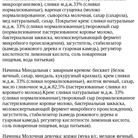
микроорганизмов), сливки м.д.ж.33% (сливки
нормализованные), вареная сгущенка (молоко
нормализированное, сыворотка молочная, сахар (сахароза),
мед натуральный, сахар. Покрытие крем: сливки натуральные
м.д.ж. 33% (сливки нормализованные),творожный сыр
(нормализованное пастеризованное коровье молоко,
бактериальная закваска, молокосвертывающий фермент
микробного происхождения), загуститель, стабилизатор
(камедь рожкового дерева и гуаровая камедь), регулятор
кислотности лимонная кислота, соль поваренная
пищевая, вода питьевая)
Начинка Миндальная с заварным кремом: бисквит (белок
яичный, сахар, миндаль, кукурузный крахмал), крем сливки
м.д.ж. 33% (сливки нормализованные), желток яичный, сахар,
масло сливочное м.д.ж.82,5% (пастеризованные сливки из
коровьего молока).Крем: сливки натуральные м.д.ж. 33%
(сливки нормализованные),творожный сыр (нормализованное
пастеризованное коровье молоко, бактериальная закваска,
молокосвертывающий фермент микробного происхождения),
загуститель, стабилизатор (камедь рожкового дерева и
гуаровая камедь), регулятор кислотности лимонная кислота,
соль поваренная пищевая, вода питьевая).
Начинка Молочная девочка: коржи (мука в/с, меланж яичный,