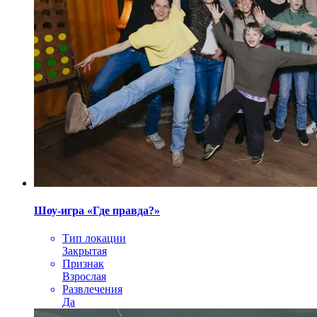
Шоу-игра «Где правда?»
Тип локации
Закрытая
Признак
Взрослая
Развлечения
Да