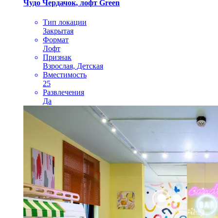
Чудо Чердачок, лофт Green
Тип локации
Закрытая
Формат
Лофт
Признак
Взрослая, Детская
Вместимость
25
Развлечения
Да