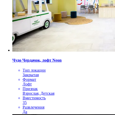
Чудо Чердачок, лофт Neon
Тип локации
Закрытая
Формат
Лофт
Признак
Взрослая, Детская
Вместимость
35
Развлечения
Да