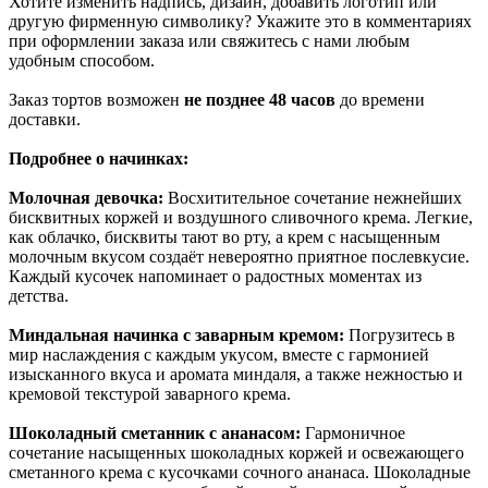
Хотите изменить надпись, дизайн, добавить логотип или
другую фирменную символику? Укажите это в комментариях
при оформлении заказа или свяжитесь с нами любым
удобным способом.
Заказ тортов возможен
не позднее 48 часов
до времени
доставки.
Подробнее о начинках:
Молочная девочка:
Восхитительное сочетание нежнейших
бисквитных коржей и воздушного сливочного крема. Легкие,
как облачко, бисквиты тают во рту, а крем с насыщенным
молочным вкусом создаёт невероятно приятное послевкусие.
Каждый кусочек напоминает о радостных моментах из
детства.
Миндальная начинка с заварным кремом:
Погрузитесь в
мир наслаждения с каждым укусом, вместе с гармонией
изысканного вкуса и аромата миндаля, а также нежностью и
кремовой текстурой заварного крема.
Шоколадный сметанник с ананасом:
Гармоничное
сочетание насыщенных шоколадных коржей и освежающего
сметанного крема с кусочками сочного ананаса. Шоколадные