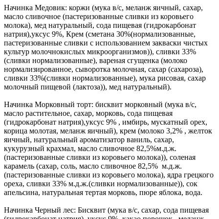
Начинка Медовик: коржи (мука в/с, меланж яичный, сахар,
масло сливочное (пастеризованные сливки из коровьего
молока), мед натуральный, сода пищевая (гидрокарбонат
натрия),уксус 9%, Крем (сметана 30%(нормализованные,
пастеризованные сливки с использованием закваски чистых
культур молочнокислых микроорганизмов)), сливки 33%
(сливки нормализованные), вареная сгущенка (молоко
нормализированное, сыворотка молочная, сахар (сахароза),
сливки 33%(сливки нормализованные), мука рисовая, сахар
молочный пищевой (лактоза)), мед натуральный).
Начинка Морковный торт: бисквит морковный (мука в/с,
масло растительное, сахар, морковь, сода пищевая
(гидрокарбонат натрия),уксус 9% , имбирь, мускатный орех,
корица молотая, меланж яичный), крем (молоко 3,2% , желток
яичный, натуральный ароматизатор ваниль, сахар,
кукурузный крахмал, масло сливочное 82,5%м.д.ж.
(пастеризованные сливки из коровьего молока)), соленая
карамель (сахар, соль, масло сливочное 82,5% м.д.ж.
(пастеризованные сливки из коровьего молока), ядра грецкого
ореха, сливки 33% м.д.ж.(сливки нормализованные)), сок
апельсина, натуральная тертая морковь, пюре яблока, вода.
Начинка Черный лес: Бисквит (мука в/с, сахар, сода пищевая
(гидрокарбонат натрия), уксус 9%, какао порошок , меланж