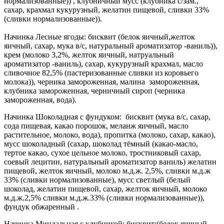
нормализованные)) , клубничный мусс (клубника с/зам.,
сахар, крахмал кукурузный, желатин пищевой, сливки 33%
(сливки нормализованные)).
Начинка Лесные ягоды: бисквит (белок яичный,желток
яичный, сахар, мука в/с, натуральный ароматизатор -ваниль)),
крем (молоко 3,2%, желток яичный, натруальный
ароматизатор -ваниль), сахар, кукурузный крахмал, масло
сливочное 82,5% (пастеризованные сливки из коровьего
молока)), черника замороженная, малина замороженная,
клубника замороженная, черничный сироп (черника
замороженная, вода).
Начинка Шоколадная с фундуком: бисквит (мука в/с, сахар,
сода пищевая, какао порошок, меланж яичный, масло
растительное, молоко, вода), пропитка (молоко, сахар, какао),
мусс шоколадный (сахар, шоколад тёмный (какао-масло,
тертое какао, сухое цельное молоко, тростниковый сахар,
соевый лецитин, натуральный ароматизатор ваниль) желатин
пищевой, желток яичный, молоко м.д.ж. 2,5%, сливки м.д.ж
33% (сливки нормализованные), мусс светлый (белый
шоколад, желатин пищевой, сахар, желток яичный, молоко
м.д.ж.2,5% сливки м.д.ж.33% (сливки нормализованные)),
фундук обжаренный .
Начинка Миндальная с клубникой: бисквит:(белок яичный,