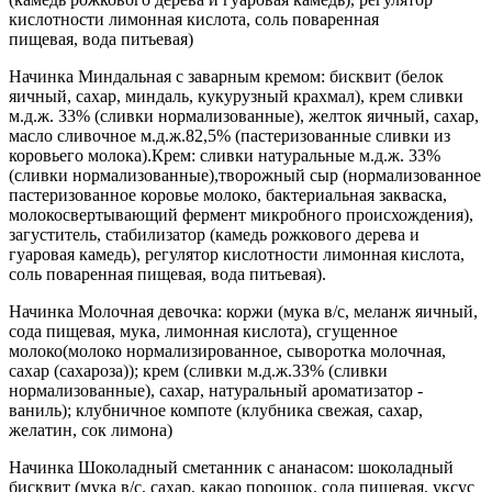
кислотности лимонная кислота, соль поваренная
пищевая, вода питьевая)
Начинка Миндальная с заварным кремом: бисквит (белок
яичный, сахар, миндаль, кукурузный крахмал), крем сливки
м.д.ж. 33% (сливки нормализованные), желток яичный, сахар,
масло сливочное м.д.ж.82,5% (пастеризованные сливки из
коровьего молока).Крем: сливки натуральные м.д.ж. 33%
(сливки нормализованные),творожный сыр (нормализованное
пастеризованное коровье молоко, бактериальная закваска,
молокосвертывающий фермент микробного происхождения),
загуститель, стабилизатор (камедь рожкового дерева и
гуаровая камедь), регулятор кислотности лимонная кислота,
соль поваренная пищевая, вода питьевая).
Начинка Молочная девочка: коржи (мука в/с, меланж яичный,
сода пищевая, мука, лимонная кислота), сгущенное
молоко(молоко нормализированное, сыворотка молочная,
сахар (сахароза)); крем (сливки м.д.ж.33% (сливки
нормализованные), сахар, натуральный ароматизатор -
ваниль); клубничное компоте (клубника свежая, сахар,
желатин, сок лимона)
Начинка Шоколадный сметанник с ананасом: шоколадный
бисквит (мука в/с, сахар, какао порошок, сода пищевая, уксус