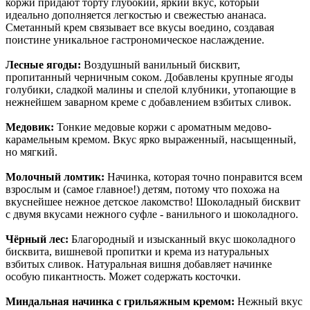
коржи придают торту глубокий, яркий вкус, который
идеально дополняется легкостью и свежестью ананаса.
Сметанный крем связывает все вкусы воедино, создавая
поистине уникальное гастрономическое наслаждение.
Лесные ягоды:
Воздушный ванильный бисквит,
пропитанный черничным соком. Добавлены крупные ягоды
голубики, сладкой малины и спелой клубники, утопающие в
нежнейшем заварном креме с добавлением взбитых сливок.
Медовик:
Тонкие медовые коржи с ароматным медово-
карамельным кремом. Вкус ярко выраженный, насыщенный,
но мягкий.
Молочный ломтик:
Начинка, которая точно понравится всем
взрослым и (самое главное!) детям, потому что похожа на
вкуснейшее нежное детское лакомство! Шоколадный бисквит
с двумя вкусами нежного суфле - ванильного и шоколадного.
Чёрный лес:
Благородный и изысканный вкус шоколадного
бисквита, вишневой пропитки и крема из натуральных
взбитых сливок. Натуральная вишня добавляет начинке
особую пикантность. Может содержать косточки.
Миндальная начинка с грильяжным кремом:
Нежный вкус