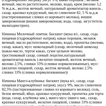
яичный, масло растительное, молоко, вода), крем (молоко 3,2
% м.д.ж., желток яичный, натуральный ароматизатор ваниль ,
сахар, крахмал кукурузный, масло сливочное 82, 5 % м.д.ж
(пастеризованные сливки из коровьего молока), вишня
замороженная (вишня замороженная, вода, сахар, загуститель
мальтодекстрин).
Начинка Молочный ломтик: Бисквит (мука в/с, сахар, сода
пищевая (гидрокарбонат натрия), какао порошок, меланж
яичный, масло растительное, молоко, вода), пропитка (молоко,
сахар, какао), мусс шоколадный (сахар, молочный шоколад
(какао-масло, тертое какао, сухое цельное молоко,
тростниковый сахар, соевый лецитин,натуральный
ароматизатор ваниль ) желатин пищевой, желток яичный,
молоко 2,5%, сливки 33% (сливки нормализованные), мусс
(желатин пищевой, сахар, желток яичный, молоко 2,5%
сливки 33% (сливки нормализованные))
Начинка Манго-клубника: бисквит (мука в/с, сахар, сода
пищевая (гидрокарбонат натрия), укусу 9%, масло сливочное
82,5% (пастеризованные сливки из коровьего молока), соль,
белок яичный, яйцо, крахмал кукурузный, пропитка для торта
(вода, сахар, клубника зам.), манго мусс (манго зам., сахар,
крахмал кукурузный, желатин пищевой, сливки 33% (сливки