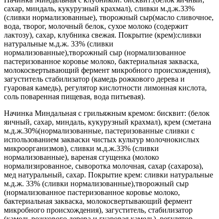
сахар, миндаль, кукурузный крахмал), сливки м.д.ж.33%
(сливки нормализованные), творожный сыр(масло сливочное,
вода, творог, молочный белок, сухое молоко (содержит
лактозу), сахар, клубника свежая. Покрытие (крем):сливки
натуральные м.д.ж. 33% (сливки
нормализованные),творожный сыр (нормализованное
пастеризованное коровье молоко, бактериальная закваска,
молокосвертывающий фермент микробного происхождения),
загуститель стабилизатор (камедь рожкового дерева и
гуаровая камедь), регулятор кислотности лимонная кислота,
соль поваренная пищевая, вода питьевая).
Начинка Миндальная с грильяжным кремом: бисквит: (белок
яичный, сахар, миндаль, кукурузный крахмал), крем (сметана
м.д.ж.30%(нормализованные, пастеризованные сливки с
использованием закваски чистых культур молочнокислых
микроорганизмов), сливки м.д.ж.33% (сливки
нормализованные), вареная сгущенка (молоко
нормализированное, сыворотка молочная, сахар (сахароза),
мед натуральный, сахар. Покрытие крем: сливки натуральные
м.д.ж. 33% (сливки нормализованные),творожный сыр
(нормализованное пастеризованное коровье молоко,
бактериальная закваска, молокосвертывающий фермент
микробного происхождения), загуститель, стабилизатор
(камедь рожкового дерева и гуаровая камедь), регулятор