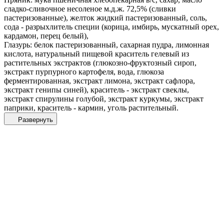
сладко-сливочное несоленое м.д.ж. 72,5% (сливки
пастеризованные), желток жидкий пастеризованный, соль,
сода - разрыхлитель специи (корица, имбирь, мускатный орех,
кардамон, перец белый),
Глазурь: белок пастеризованный, сахарная пудра, лимонная
кислота, натуральный пищевой краситель гелевый из
растительных экстрактов (глюкозно-фруктозный сироп,
экстракт пурпурного картофеля, вода, глюкоза
ферментированная, экстракт лимона, экстракт сафлора,
экстракт генипы синей), краситель - экстракт свеклы,
экстракт спирулины голубой, экстракт куркумы, экстракт
паприки, краситель - кармин, уголь растительный.
Развернуть