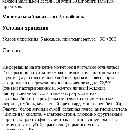
каждой маленькой детали. Внутри 30 шт оригинальных
пряников.
Минимальный заказ — от 2-х наборов.
Условия хранения
Условия хранения: 5 месяцев, при температуре +6С +30С
Состав
Информация на этикетке может незначительно отличаться
Информация на этикетке может незначительно отличаться
Пряник (мука пшеничная хлебопекарная высшего сорта,
сахар, масло сладко-сливочное несоленое м.д.ж. 72,5%
(сливки пастеризованные), желток яичный жидкий
пастеризованный, соль пищевая, разрыхлитель -
гидрокарбонат натрия (сода пищевая), специи молотые
(корица, имбирь, мускатный орех, кардамон, перец белый)),
Глазурь (белок яичный сухой, сахарная пудра, антиокислитель
- лимонная кислота, мальтодекстрин, глюкозно-фруктозный
сироп, экстракт сафлора, экстракт генипы синей, экстракт
спирулины голубой, красители (кармины, уголь
растительный)).