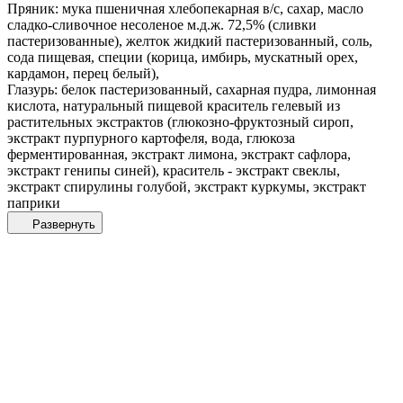
Пряник: мука пшеничная хлебопекарная в/с, сахар, масло
сладко-сливочное несоленое м.д.ж. 72,5% (сливки
пастеризованные), желток жидкий пастеризованный, соль,
сода пищевая, специи (корица, имбирь, мускатный орех,
кардамон, перец белый),
Глазурь: белок пастеризованный, сахарная пудра, лимонная
кислота, натуральный пищевой краситель гелевый из
растительных экстрактов (глюкозно-фруктозный сироп,
экстракт пурпурного картофеля, вода, глюкоза
ферментированная, экстракт лимона, экстракт сафлора,
экстракт генипы синей), краситель - экстракт свеклы,
экстракт спирулины голубой, экстракт куркумы, экстракт
паприки
Развернуть