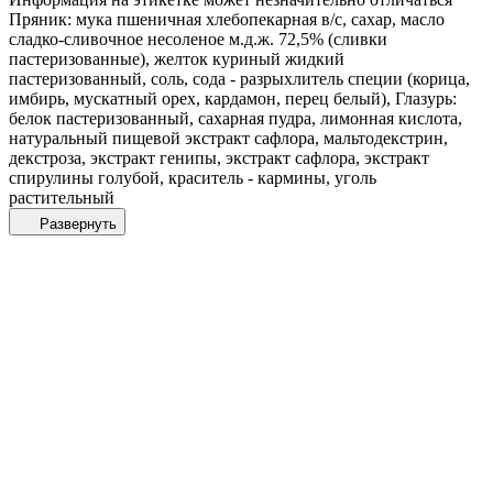
Пряник: мука пшеничная хлебопекарная в/с, сахар, масло
сладко-сливочное несоленое м.д.ж. 72,5% (сливки
пастеризованные), желток куриный жидкий
пастеризованный, соль, сода - разрыхлитель специи (корица,
имбирь, мускатный орех, кардамон, перец белый), Глазурь:
белок пастеризованный, сахарная пудра, лимонная кислота,
натуральный пищевой экстракт сафлора, мальтодекстрин,
декстроза, экстракт генипы, экстракт сафлора, экстракт
спирулины голубой, краситель - кармины, уголь
растительный
Развернуть