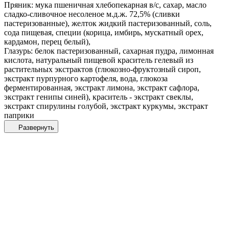
Пряник: мука пшеничная хлебопекарная в/с, сахар, масло
сладко-сливочное несоленое м.д.ж. 72,5% (сливки
пастеризованные), желток жидкий пастеризованный, соль,
сода пищевая, специи (корица, имбирь, мускатный орех,
кардамон, перец белый),
Глазурь: белок пастеризованный, сахарная пудра, лимонная
кислота, натуральный пищевой краситель гелевый из
растительных экстрактов (глюкозно-фруктозный сироп,
экстракт пурпурного картофеля, вода, глюкоза
ферментированная, экстракт лимона, экстракт сафлора,
экстракт генипы синей), краситель - экстракт свеклы,
экстракт спирулины голубой, экстракт куркумы, экстракт
паприки
Развернуть