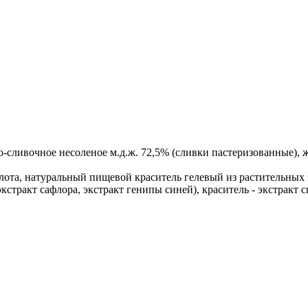
ко-сливочное несоленое м.д.ж. 72,5% (сливки пастеризованные),
слота, натуральный пищевой краситель гелевый из растительных
экстракт сафлора, экстракт генипы синей), краситель - экстракт