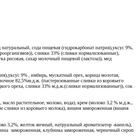
д натуральный, сода пищевая (гидрокарбонат натрия),уксус 9%,
роорганизмов)), сливки 33% (сливки нормализованные),
ка рисовая, сахар молочный пищевой (лактоза)), мед
ия),уксус 9% , имбирь, мускатный орех, корица молотая,
вочное 82,5%м.д.ж. (пастеризованные сливки из коровьего
ецкого ореха, сливки 33% м.д.ж.(сливки нормализованные)), сок
масло растительное, молоко, вода), крем (молоко 3,2 % м.д.ж.,
ые сливки из коровьего молока), вишня замороженная (вишня
око 3,2%, желток яичный, натруальный ароматизатор -ваниль),
малина замороженная, клубника замороженная, черничный сироп