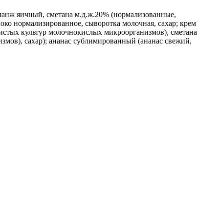
еланж яичный, сметана м.д.ж.20% (нормализованные,
око нормализированное, сыворотка молочная, сахар; крем
чистых культур молочнокислых микроорганизмов), сметана
змов), сахар); ананас сублимированный (ананас свежий,