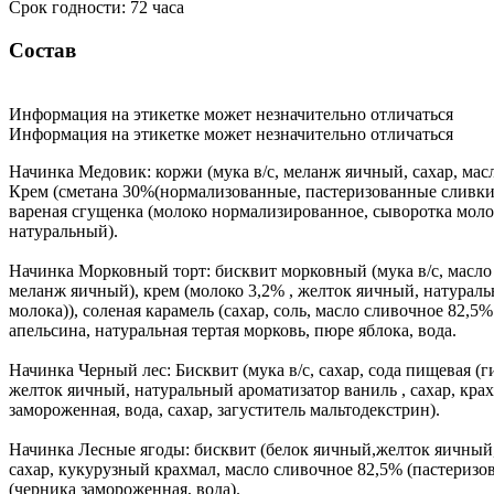
Срок годности: 72 часа
Состав
Информация на этикетке может незначительно отличаться
Информация на этикетке может незначительно отличаться
Начинка Медовик: коржи (мука в/с, меланж яичный, сахар, мас
Крем (сметана 30%(нормализованные, пастеризованные сливки
вареная сгущенка (молоко нормализированное, сыворотка молоч
натуральный).
Начинка Морковный торт: бисквит морковный (мука в/с, масло р
меланж яичный), крем (молоко 3,2% , желток яичный, натураль
молока)), соленая карамель (сахар, соль, масло сливочное 82,5
апельсина, натуральная тертая морковь, пюре яблока, вода.
Начинка Черный лес: Бисквит (мука в/с, сахар, сода пищевая (г
желток яичный, натуральный ароматизатор ваниль , сахар, кра
замороженная, вода, сахар, загуститель мальтодекстрин).
Начинка Лесные ягоды: бисквит (белок яичный,желток яичный, с
сахар, кукурузный крахмал, масло сливочное 82,5% (пастериз
(черника замороженная, вода).