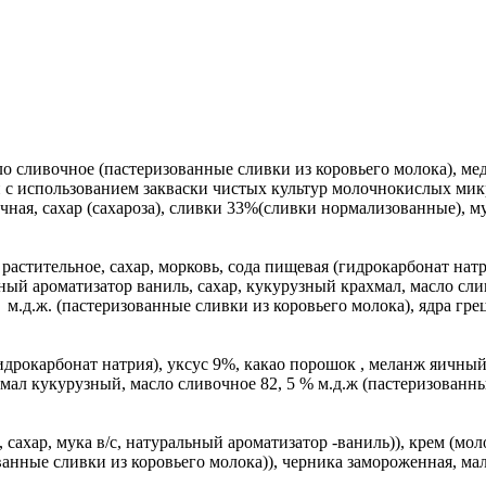
ло сливочное (пастеризованные сливки из коровьего молока), ме
 с использованием закваски чистых культур молочнокислых мик
ная, сахар (сахароза), сливки 33%(сливки нормализованные), му
астительное, сахар, морковь, сода пищевая (гидрокарбонат натр
ный ароматизатор ваниль, сахар, кукурузный крахмал, масло сли
% м.д.ж. (пастеризованные сливки из коровьего молока), ядра гр
идрокарбонат натрия), уксус 9%, какао порошок , меланж яичный, 
хмал кукурузный, масло сливочное 82, 5 % м.д.ж (пастеризованн
ахар, мука в/с, натуральный ароматизатор -ваниль)), крем (мол
ованные сливки из коровьего молока)), черника замороженная, 