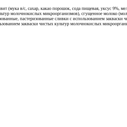
т (мука в/с, сахар, какао порошок, сода пищевая, уксус 9%, м
льтур молочнокислых микроорганизмов), сгущенное молоко (мол
зованные, пастеризованные сливки с использованием закваски 
ьзованием закваски чистых культур молочнокислых микрооргани