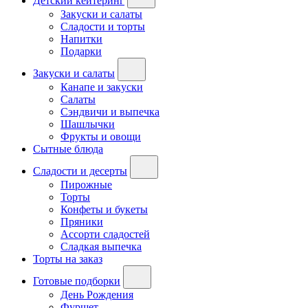
Детский кейтеринг
Закуски и салаты
Сладости и торты
Напитки
Подарки
Закуски и салаты
Канапе и закуски
Салаты
Сэндвичи и выпечка
Шашлычки
Фрукты и овощи
Сытные блюда
Сладости и десерты
Пирожные
Торты
Конфеты и букеты
Пряники
Ассорти сладостей
Сладкая выпечка
Торты на заказ
Готовые подборки
День Рождения
Фуршет