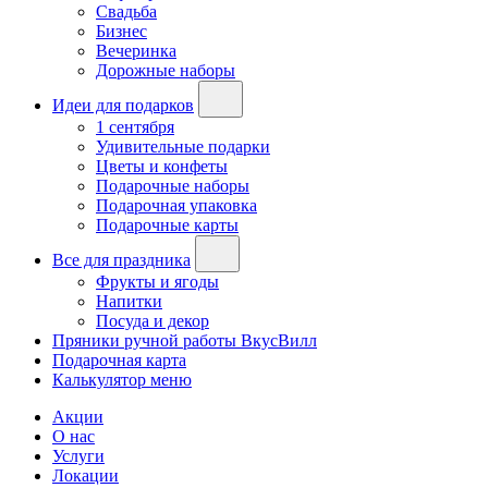
Свадьба
Бизнес
Вечеринка
Дорожные наборы
Идеи для подарков
1 сентября
Удивительные подарки
Цветы и конфеты
Подарочные наборы
Подарочная упаковка
Подарочные карты
Все для праздника
Фрукты и ягоды
Напитки
Посуда и декор
Пряники ручной работы ВкусВилл
Подарочная карта
Калькулятор меню
Акции
О нас
Услуги
Локации