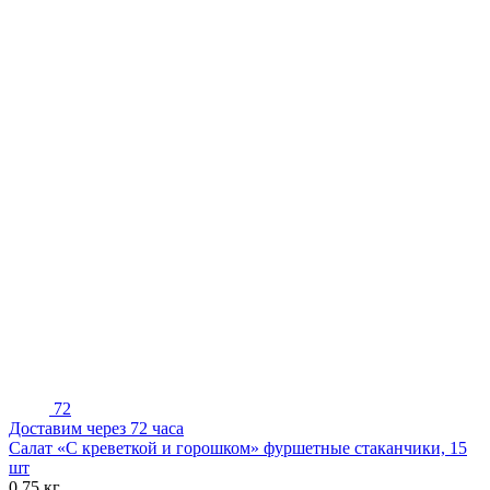
72
Доставим через 72 часа
Салат «С креветкой и горошком» фуршетные стаканчики, 15
шт
0,75 кг