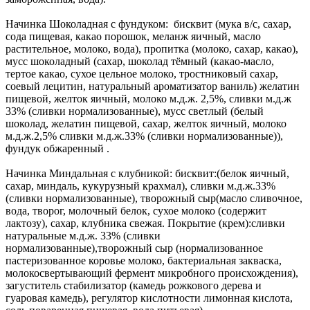
Начинка Шоколадная с фундуком: бисквит (мука в/с, сахар,
сода пищевая, какао порошок, меланж яичный, масло
растительное, молоко, вода), пропитка (молоко, сахар, какао),
мусс шоколадный (сахар, шоколад тёмный (какао-масло,
тертое какао, сухое цельное молоко, тростниковый сахар,
соевый лецитин, натуральный ароматизатор ваниль) желатин
пищевой, желток яичный, молоко м.д.ж. 2,5%, сливки м.д.ж
33% (сливки нормализованные), мусс светлый (белый
шоколад, желатин пищевой, сахар, желток яичный, молоко
м.д.ж.2,5% сливки м.д.ж.33% (сливки нормализованные)),
фундук обжаренный .
Начинка Миндальная с клубникой: бисквит:(белок яичный,
сахар, миндаль, кукурузный крахмал), сливки м.д.ж.33%
(сливки нормализованные), творожный сыр(масло сливочное,
вода, творог, молочный белок, сухое молоко (содержит
лактозу), сахар, клубника свежая. Покрытие (крем):сливки
натуральные м.д.ж. 33% (сливки
нормализованные),творожный сыр (нормализованное
пастеризованное коровье молоко, бактериальная закваска,
молокосвертывающий фермент микробного происхождения),
загуститель стабилизатор (камедь рожкового дерева и
гуаровая камедь), регулятор кислотности лимонная кислота,