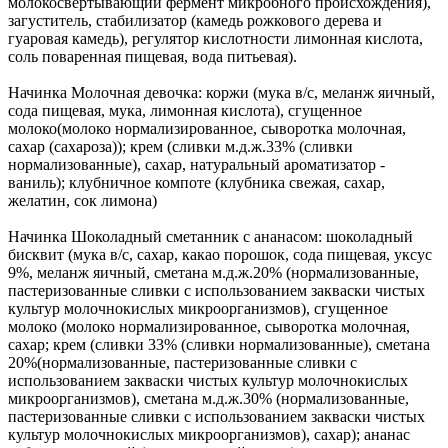
молокосвертывающий фермент микробного происхождения),
загуститель, стабилизатор (камедь рожкового дерева и
гуаровая камедь), регулятор кислотности лимонная кислота,
соль поваренная пищевая, вода питьевая).
Начинка Молочная девочка: коржи (мука в/с, меланж яичный,
сода пищевая, мука, лимонная кислота), сгущенное
молоко(молоко нормализированное, сыворотка молочная,
сахар (сахароза)); крем (сливки м.д.ж.33% (сливки
нормализованные), сахар, натуральный ароматизатор -
ваниль); клубничное компоте (клубника свежая, сахар,
желатин, сок лимона)
Начинка Шоколадный сметанник с ананасом: шоколадный
бисквит (мука в/с, сахар, какао порошок, сода пищевая, уксус
9%, меланж яичный, сметана м.д.ж.20% (нормализованные,
пастеризованные сливки с использованием закваски чистых
культур молочнокислых микроорганизмов), сгущенное
молоко (молоко нормализированное, сыворотка молочная,
сахар; крем (сливки 33% (сливки нормализованные), сметана
20%(нормализованные, пастеризованные сливки с
использованием закваски чистых культур молочнокислых
микроорганизмов), сметана м.д.ж.30% (нормализованные,
пастеризованные сливки с использованием закваски чистых
культур молочнокислых микроорганизмов), сахар); ананас