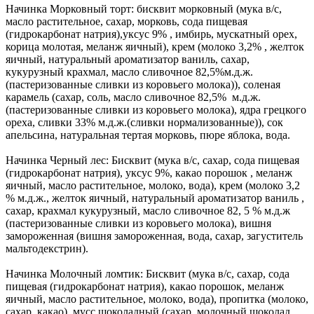
Начинка Морковный торт: бисквит морковный (мука в/с,
масло растительное, сахар, морковь, сода пищевая
(гидрокарбонат натрия),уксус 9% , имбирь, мускатный орех,
корица молотая, меланж яичный), крем (молоко 3,2% , желток
яичный, натуральный ароматизатор ваниль, сахар,
кукурузный крахмал, масло сливочное 82,5%м.д.ж.
(пастеризованные сливки из коровьего молока)), соленая
карамель (сахар, соль, масло сливочное 82,5% м.д.ж.
(пастеризованные сливки из коровьего молока), ядра грецкого
ореха, сливки 33% м.д.ж.(сливки нормализованные)), сок
апельсина, натуральная тертая морковь, пюре яблока, вода.
Начинка Черный лес: Бисквит (мука в/с, сахар, сода пищевая
(гидрокарбонат натрия), уксус 9%, какао порошок , меланж
яичный, масло растительное, молоко, вода), крем (молоко 3,2
% м.д.ж., желток яичный, натуральный ароматизатор ваниль ,
сахар, крахмал кукурузный, масло сливочное 82, 5 % м.д.ж
(пастеризованные сливки из коровьего молока), вишня
замороженная (вишня замороженная, вода, сахар, загуститель
мальтодекстрин).
Начинка Молочный ломтик: Бисквит (мука в/с, сахар, сода
пищевая (гидрокарбонат натрия), какао порошок, меланж
яичный, масло растительное, молоко, вода), пропитка (молоко,
сахар, какао), мусс шоколадный (сахар, молочный шоколад