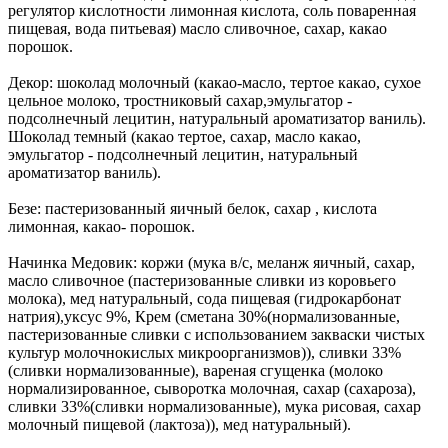
регулятор кислотности лимонная кислота, соль поваренная
пищевая, вода питьевая) масло сливочное, сахар, какао
порошок.
Декор: шоколад молочный (какао-масло, тертое какао, сухое
цельное молоко, тростниковый сахар,эмульгатор -
подсолнечный лецитин, натуральный ароматизатор ваниль).
Шоколад темный (какао тертое, сахар, масло какао,
эмульгатор - подсолнечный лецитин, натуральный
ароматизатор ваниль).
Безе: пастеризованный яичный белок, сахар , кислота
лимонная, какао- порошок.
Начинка Медовик: коржи (мука в/с, меланж яичный, сахар,
масло сливочное (пастеризованные сливки из коровьего
молока), мед натуральный, сода пищевая (гидрокарбонат
натрия),уксус 9%, Крем (сметана 30%(нормализованные,
пастеризованные сливки с использованием закваски чистых
культур молочнокислых микроорганизмов)), сливки 33%
(сливки нормализованные), вареная сгущенка (молоко
нормализированное, сыворотка молочная, сахар (сахароза),
сливки 33%(сливки нормализованные), мука рисовая, сахар
молочный пищевой (лактоза)), мед натуральный).