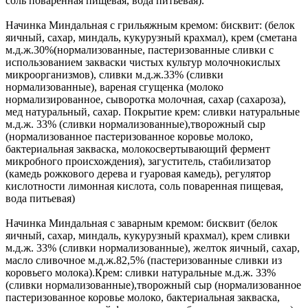
соль поваренная пищевая, вода питьевая).
Начинка Миндальная с грильяжным кремом: бисквит: (белок
яичный, сахар, миндаль, кукурузный крахмал), крем (сметана
м.д.ж.30%(нормализованные, пастеризованные сливки с
использованием закваски чистых культур молочнокислых
микроорганизмов), сливки м.д.ж.33% (сливки
нормализованные), вареная сгущенка (молоко
нормализированное, сыворотка молочная, сахар (сахароза),
мед натуральный, сахар. Покрытие крем: сливки натуральные
м.д.ж. 33% (сливки нормализованные),творожный сыр
(нормализованное пастеризованное коровье молоко,
бактериальная закваска, молокосвертывающий фермент
микробного происхождения), загуститель, стабилизатор
(камедь рожкового дерева и гуаровая камедь), регулятор
кислотности лимонная кислота, соль поваренная пищевая,
вода питьевая)
Начинка Миндальная с заварным кремом: бисквит (белок
яичный, сахар, миндаль, кукурузный крахмал), крем сливки
м.д.ж. 33% (сливки нормализованные), желток яичный, сахар,
масло сливочное м.д.ж.82,5% (пастеризованные сливки из
коровьего молока).Крем: сливки натуральные м.д.ж. 33%
(сливки нормализованные),творожный сыр (нормализованное
пастеризованное коровье молоко, бактериальная закваска,