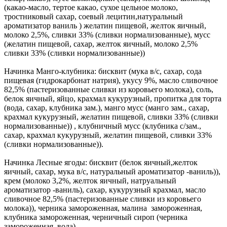
(какао-масло, тертое какао, сухое цельное молоко,
тростниковый сахар, соевый лецитин,натуральный
ароматизатор ваниль ) желатин пищевой, желток яичный,
молоко 2,5%, сливки 33% (сливки нормализованные), мусс
(желатин пищевой, сахар, желток яичный, молоко 2,5%
сливки 33% (сливки нормализованные))
Начинка Манго-клубника: бисквит (мука в/с, сахар, сода
пищевая (гидрокарбонат натрия), укусу 9%, масло сливочное
82,5% (пастеризованные сливки из коровьего молока), соль,
белок яичный, яйцо, крахмал кукурузный, пропитка для торта
(вода, сахар, клубника зам.), манго мусс (манго зам., сахар,
крахмал кукурузный, желатин пищевой, сливки 33% (сливки
нормализованные)) , клубничный мусс (клубника с/зам.,
сахар, крахмал кукурузный, желатин пищевой, сливки 33%
(сливки нормализованные)).
Начинка Лесные ягоды: бисквит (белок яичный,желток
яичный, сахар, мука в/с, натуральный ароматизатор -ваниль)),
крем (молоко 3,2%, желток яичный, натруальный
ароматизатор -ваниль), сахар, кукурузный крахмал, масло
сливочное 82,5% (пастеризованные сливки из коровьего
молока)), черника замороженная, малина замороженная,
клубника замороженная, черничный сироп (черника
замороженная, вода).