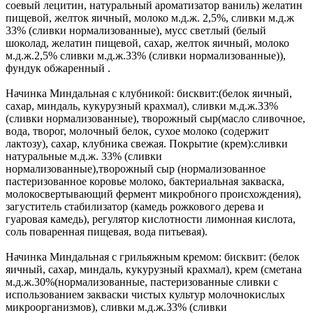
соевый лецитин, натуральный ароматизатор ваниль) желатин
пищевой, желток яичный, молоко м.д.ж. 2,5%, сливки м.д.ж
33% (сливки нормализованные), мусс светлый (белый
шоколад, желатин пищевой, сахар, желток яичный, молоко
м.д.ж.2,5% сливки м.д.ж.33% (сливки нормализованные)),
фундук обжаренный .
Начинка Миндальная с клубникой: бисквит:(белок яичный,
сахар, миндаль, кукурузный крахмал), сливки м.д.ж.33%
(сливки нормализованные), творожный сыр(масло сливочное,
вода, творог, молочный белок, сухое молоко (содержит
лактозу), сахар, клубника свежая. Покрытие (крем):сливки
натуральные м.д.ж. 33% (сливки
нормализованные),творожный сыр (нормализованное
пастеризованное коровье молоко, бактериальная закваска,
молокосвертывающий фермент микробного происхождения),
загуститель стабилизатор (камедь рожкового дерева и
гуаровая камедь), регулятор кислотности лимонная кислота,
соль поваренная пищевая, вода питьевая).
Начинка Миндальная с грильяжным кремом: бисквит: (белок
яичный, сахар, миндаль, кукурузный крахмал), крем (сметана
м.д.ж.30%(нормализованные, пастеризованные сливки с
использованием закваски чистых культур молочнокислых
микроорганизмов), сливки м.д.ж.33% (сливки