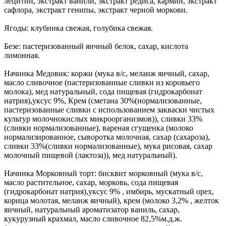
лецитин, экстракт ванили, экстракт редиса, кармин, экстракт
сафлора, экстракт генипы, экстракт черной моркови.
Ягоды: клубника свежая, голубика свежая.
Безе: пастеризованный яичный белок, сахар, кислота
лимонная.
Начинка Медовик: коржи (мука в/с, меланж яичный, сахар,
масло сливочное (пастеризованные сливки из коровьего
молока), мед натуральный, сода пищевая (гидрокарбонат
натрия),уксус 9%, Крем (сметана 30%(нормализованные,
пастеризованные сливки с использованием закваски чистых
культур молочнокислых микроорганизмов)), сливки 33%
(сливки нормализованные), вареная сгущенка (молоко
нормализированное, сыворотка молочная, сахар (сахароза),
сливки 33%(сливки нормализованные), мука рисовая, сахар
молочный пищевой (лактоза)), мед натуральный).
Начинка Морковный торт: бисквит морковный (мука в/с,
масло растительное, сахар, морковь, сода пищевая
(гидрокарбонат натрия),уксус 9% , имбирь, мускатный орех,
корица молотая, меланж яичный), крем (молоко 3,2% , желток
яичный, натуральный ароматизатор ваниль, сахар,
кукурузный крахмал, масло сливочное 82,5%м.д.ж.