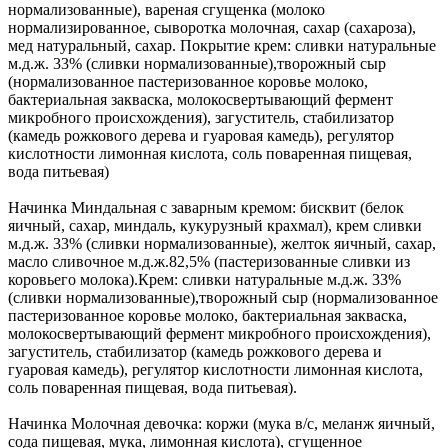
нормализованные), вареная сгущенка (молоко
нормализированное, сыворотка молочная, сахар (сахароза),
мед натуральный, сахар. Покрытие крем: сливки натуральные
м.д.ж. 33% (сливки нормализованные),творожный сыр
(нормализованное пастеризованное коровье молоко,
бактериальная закваска, молокосвертывающий фермент
микробного происхождения), загуститель, стабилизатор
(камедь рожкового дерева и гуаровая камедь), регулятор
кислотности лимонная кислота, соль поваренная пищевая,
вода питьевая)
Начинка Миндальная с заварным кремом: бисквит (белок
яичный, сахар, миндаль, кукурузный крахмал), крем сливки
м.д.ж. 33% (сливки нормализованные), желток яичный, сахар,
масло сливочное м.д.ж.82,5% (пастеризованные сливки из
коровьего молока).Крем: сливки натуральные м.д.ж. 33%
(сливки нормализованные),творожный сыр (нормализованное
пастеризованное коровье молоко, бактериальная закваска,
молокосвертывающий фермент микробного происхождения),
загуститель, стабилизатор (камедь рожкового дерева и
гуаровая камедь), регулятор кислотности лимонная кислота,
соль поваренная пищевая, вода питьевая).
Начинка Молочная девочка: коржи (мука в/с, меланж яичный,
сода пищевая, мука, лимонная кислота), сгущенное