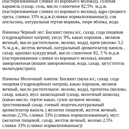
(пастеризованные сливки из коровьего молока)), соленая
карамель (сахар, соль, масло сливочное 82,5% м.д.ж.
(пастеризованные сливки из коровьего молока), ядра грецкого
ореха, сливки 33% м.д.ж.(сливки нормализованные)), сок
апельсина, натуральная тертая морковь, пюре яблока, вода.
Начинка Черный лес: Бисквит (мука в/с, сахар, сода пищевая
(гидрокарбонат натрия), уксус 9%, какао порошок , меланж
яичный, масло растительное, молоко, вода), крем (молоко 3,2
% м.д.ж., желток яичный, натуральный ароматизатор ваниль ,
сахар, крахмал кукурузный, масло сливочное 82, 5 % м.д.ж
(пастеризованные сливки из коровьего молока), вишня
замороженная (вишня замороженная, вода, сахар, загуститель
мальтодекстрин).
Начинка Молочный ломтик: Бисквит (мука в/с, сахар, сода
пищевая (гидрокарбонат натрия), какао порошок, меланж
яичный, масло растительное, молоко, вода), пропитка (молоко,
сахар, какао), мусс шоколадный (сахар, молочный шоколад
(какао-масло, тертое какао, сухое цельное молоко,
тростниковый сахар, соевый лецитин,натуральный
ароматизатор ваниль ) желатин пищевой, желток яичный,
молоко 2,5%, сливки 33% (сливки нормализованные), мусс
(желатин пищевой, сахар, желток яичный, молоко 2,5%
сливки 33% (сливки нормализованные))