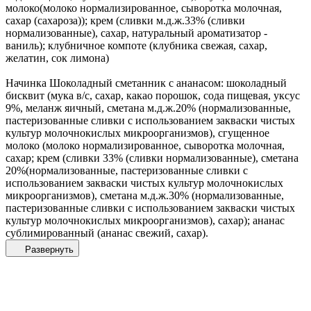
молоко(молоко нормализированное, сыворотка молочная,
сахар (сахароза)); крем (сливки м.д.ж.33% (сливки
нормализованные), сахар, натуральный ароматизатор -
ваниль); клубничное компоте (клубника свежая, сахар,
желатин, сок лимона)
Начинка Шоколадный сметанник с ананасом: шоколадный
бисквит (мука в/с, сахар, какао порошок, сода пищевая, уксус
9%, меланж яичный, сметана м.д.ж.20% (нормализованные,
пастеризованные сливки с использованием закваски чистых
культур молочнокислых микроорганизмов), сгущенное
молоко (молоко нормализированное, сыворотка молочная,
сахар; крем (сливки 33% (сливки нормализованные), сметана
20%(нормализованные, пастеризованные сливки с
использованием закваски чистых культур молочнокислых
микроорганизмов), сметана м.д.ж.30% (нормализованные,
пастеризованные сливки с использованием закваски чистых
культур молочнокислых микроорганизмов), сахар); ананас
сублимированный (ананас свежий, сахар).
Развернуть