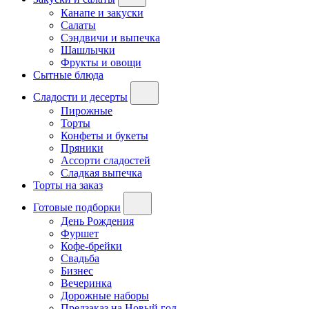
Канапе и закуски
Салаты
Сэндвичи и выпечка
Шашлычки
Фрукты и овощи
Сытные блюда
Сладости и десерты
Пирожные
Торты
Конфеты и букеты
Пряники
Ассорти сладостей
Сладкая выпечка
Торты на заказ
Готовые подборки
День Рождения
Фуршет
Кофе-брейки
Свадьба
Бизнес
Вечеринка
Дорожные наборы
Предзаказ на Новый год