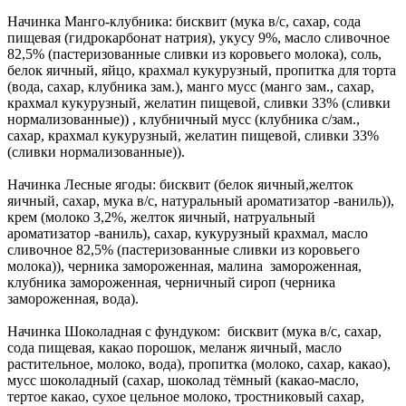
Начинка Манго-клубника: бисквит (мука в/с, сахар, сода
пищевая (гидрокарбонат натрия), укусу 9%, масло сливочное
82,5% (пастеризованные сливки из коровьего молока), соль,
белок яичный, яйцо, крахмал кукурузный, пропитка для торта
(вода, сахар, клубника зам.), манго мусс (манго зам., сахар,
крахмал кукурузный, желатин пищевой, сливки 33% (сливки
нормализованные)) , клубничный мусс (клубника с/зам.,
сахар, крахмал кукурузный, желатин пищевой, сливки 33%
(сливки нормализованные)).
Начинка Лесные ягоды: бисквит (белок яичный,желток
яичный, сахар, мука в/с, натуральный ароматизатор -ваниль)),
крем (молоко 3,2%, желток яичный, натруальный
ароматизатор -ваниль), сахар, кукурузный крахмал, масло
сливочное 82,5% (пастеризованные сливки из коровьего
молока)), черника замороженная, малина замороженная,
клубника замороженная, черничный сироп (черника
замороженная, вода).
Начинка Шоколадная с фундуком: бисквит (мука в/с, сахар,
сода пищевая, какао порошок, меланж яичный, масло
растительное, молоко, вода), пропитка (молоко, сахар, какао),
мусс шоколадный (сахар, шоколад тёмный (какао-масло,
тертое какао, сухое цельное молоко, тростниковый сахар,