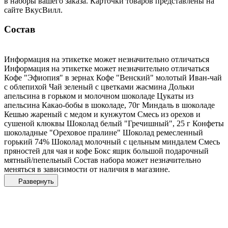
в наборы вашего заказа. Карточки товаров представлены на
сайте ВкусВилл.
Состав
Информация на этикетке может незначительно отличаться
Информация на этикетке может незначительно отличаться
Кофе "Эфиопия" в зернах Кофе "Венский" молотый Иван-чай
с облепихой Чай зеленый с цветками жасмина Дольки
апельсина в горьком и молочном шоколаде Цукаты из
апельсина Какао-бобы в шоколаде, 70г Миндаль в шоколаде
Кешью жареный с медом и кунжутом Смесь из орехов и
сушеной клюквы Шоколад белый "Гречишный", 25 г Конфеты
шоколадные "Ореховое пралине" Шоколад ремесленный
горький 74% Шоколад молочный с цельным миндалем Смесь
пряностей для чая и кофе Бокс ящик большой подарочный
мятный/пепельный Состав набора может незначительно
меняться в зависимости от наличия в магазине.
Развернуть