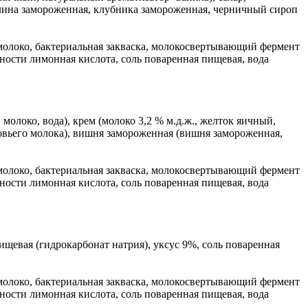
малина замороженная, клубника замороженная, черничный сироп
молоко, бактериальная закваска, молокосвертывающий фермент
тности лимонная кислота, соль поваренная пищевая, вода
 молоко, вода), крем (молоко 3,2 % м.д.ж., желток яичный,
ровьего молока), вишня замороженная (вишня замороженная,
молоко, бактериальная закваска, молокосвертывающий фермент
тности лимонная кислота, соль поваренная пищевая, вода
пищевая (гидрокарбонат натрия), уксус 9%, соль поваренная
молоко, бактериальная закваска, молокосвертывающий фермент
тности лимонная кислота, соль поваренная пищевая, вода