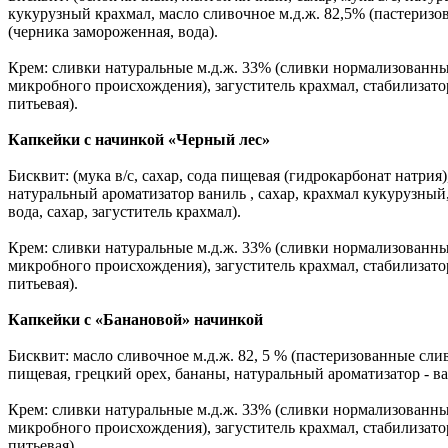
кукурузный крахмал, масло сливочное м.д.ж. 82,5% (пастериз
(черника замороженная, вода).
Крем: сливки натуральные м.д.ж. 33% (сливки нормализованны
микробного происхождения), загуститель крахмал, стабилизатор
питьевая).
Капкейки с начинкой «Черный лес»
Бисквит: (мука в/с, сахар, сода пищевая (гидрокарбонат натрия
натуральный ароматизатор ваниль , сахар, крахмал кукурузный
вода, сахар, загуститель крахмал).
Крем: сливки натуральные м.д.ж. 33% (сливки нормализованны
микробного происхождения), загуститель крахмал, стабилизатор
питьевая).
Капкейки с «Банановой» начинкой
Бисквит: масло сливочное м.д.ж. 82, 5 % (пастеризованные слив
пищевая, грецкий орех, бананы, натуральный ароматизатор - в
Крем: сливки натуральные м.д.ж. 33% (сливки нормализованны
микробного происхождения), загуститель крахмал, стабилизатор
питьевая).