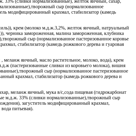
.ж. 33% (сливки нормализованные), желток яичный, сахар,
ормализованные),творожный сыр (нормализованное
тель модифицированный крахмал, стабилизатор (камедь
иль)), крем (молоко м.д.ж.3,2%, желток яичный, натруальный
а)), черника замороженная, малина замороженная, клубника
),творожный сыр (нормализованное пастеризованное коровье
ахмал, стабилизатор (камедь рожкового дерева и гуаровая
 , меланж яичный, масло растительное, молоко, вода), крем
м.д.ж (пастеризованные сливки из коровьего молока), вишня
изованные),творожный сыр (нормализованное пастеризованное
анный крахмал, стабилизатор (камедь рожкового дерева и
сахар, меланж яичный, мука в/с,сода пищевая (гидрокарбонат
ьные м.д.ж. 33% (сливки нормализованные),творожный сыр
хождения), загуститель модифицированный крахмал,
 вода питьевая).