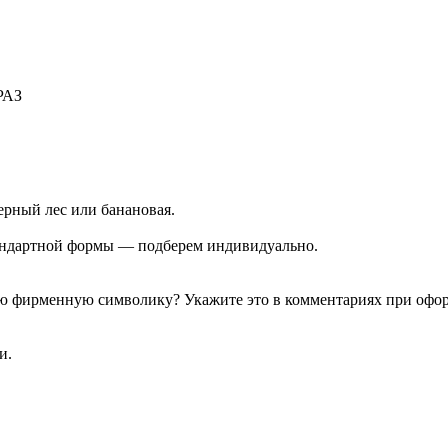
РАЗ
черный лес или банановая.
тандартной формы — подберем индивидуально.
гую фирменную символику? Укажите это в комментариях при офо
и.