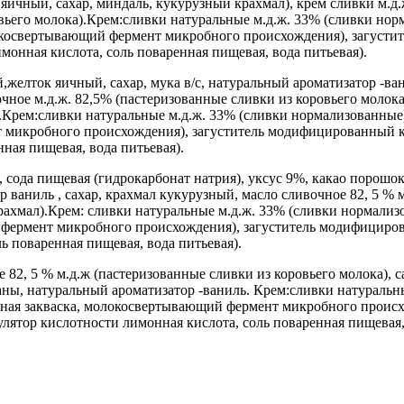
яичный, сахар, миндаль, кукурузный крахмал), крем сливки м.д
овьего молока).Крем:сливки натуральные м.д.ж. 33% (сливки н
локосвертывающий фермент микробного происхождения), загусти
имонная кислота, соль поваренная пищевая, вода питьевая).
желток яичный, сахар, мука в/с, натуральный ароматизатор -ван
очное м.д.ж. 82,5% (пастеризованные сливки из коровьего молок
.Крем:сливки натуральные м.д.ж. 33% (сливки нормализованные
 микробного происхождения), загуститель модифицированный кр
нная пищевая, вода питьевая).
р, сода пищевая (гидрокарбонат натрия), уксус 9%, какао порошок
р ваниль , сахар, крахмал кукурузный, масло сливочное 82, 5 % 
 крахмал).Крем: сливки натуральные м.д.ж. 33% (сливки нормал
 фермент микробного происхождения), загуститель модифициров
ль поваренная пищевая, вода питьевая).
 82, 5 % м.д.ж (пастеризованные сливки из коровьего молока), 
ананы, натуральный ароматизатор -ваниль. Крем:сливки натурал
льная закваска, молокосвертывающий фермент микробного проис
гулятор кислотности лимонная кислота, соль поваренная пищевая,