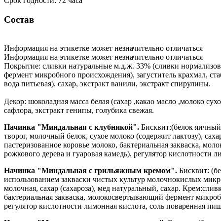
Срок годности: 72 часа
Состав
Информация на этикетке может незначительно отличаться
Информация на этикетке может незначительно отличаться
Покрытие: сливки натуральные м.д.ж. 33% (сливки нормализов
фермент микробного происхождения), загуститель крахмал, ста
вода питьевая), сахар, экстракт ванили, экстракт спирулины.
Декор: шоколадная масса белая (сахар ,какао масло ,молоко сух
сафлора, экстракт генипы, голубика свежая.
Начинка "Миндальная с клубникой".
Бисквит:(белок яичный,
творог, молочный белок, сухое молоко (содержит лактозу), са
пастеризованное коровье молоко, бактериальная закваска, мо
рожкового дерева и гуаровая камедь), регулятор кислотности л
Начинка "Миндальная с грильяжным кремом".
Бисквит: (б
использованием закваски чистых культур молочнокислых микро
молочная, сахар (сахароза), мед натуральный, сахар. Крем:сл
бактериальная закваска, молокосвертывающий фермент микробн
регулятор кислотности лимонная кислота, соль поваренная пищ