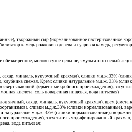
анные), творожный сыр (нормализованное пастеризованное коро
билизатор камедь рожкового дерева и гуаровая камедь, регулято
ое обезжиренное, молоко сухое цельное, эмульгатор: соевый лецит
 сахар, миндаль, кукурузный крахмал), сливки м.д.ж.33% (слив
хар, клубника свежая. Крем: сливки натуральные м.д.ж. 33% (с
локосвертывающий фермент микробного происхождения), загусти
имонная кислота, соль поваренная пищевая, вода питьевая)
елок яичный, сахар, миндаль, кукурузный крахмал), крем (смета
организмов), сливки м.д.ж.33% (сливки нормализованные), вар
ивки натуральные м.д.ж. 33% (сливки нормализованные),творожн
ого происхождения), загуститель модифицированный крахмал, ст
евая, вода питьевая)