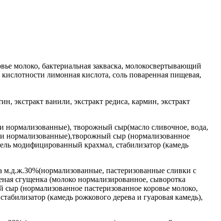
вье молоко, бактериальная закваска, молокосвертывающий
р кислотности лимонная кислота, соль поваренная пищевая,
ин, экстракт ванили, экстракт редиса, кармин, экстракт
ки нормализованные), творожный сыр(масло сливочное, вода,
ливки нормализованные),творожный сыр (нормализованное
тель модифицированный крахмал, стабилизатор (камедь
на м.д.ж.30%(нормализованные, пастеризованные сливки с
еная сгущенка (молоко нормализированное, сыворотка
ый сыр (нормализованное пастеризованное коровье молоко,
абилизатор (камедь рожкового дерева и гуаровая камедь),