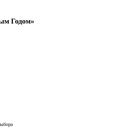
вым Годом»
выбора