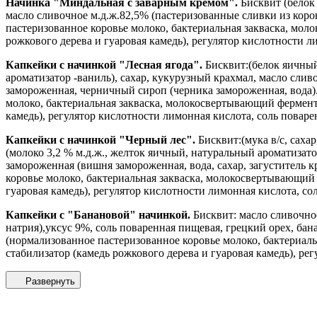
Начинка "Миндальная с заварным кремом".
Бисквит (белок 
масло сливочное м.д.ж.82,5% (пастеризованные сливки из кор
пастеризованное коровье молоко, бактериальная закваска, мо
рожкового дерева и гуаровая камедь), регулятор кислотности л
Капкейки с начинкой "Лесная ягода".
Бисквит:(белок яичный,
ароматизатор -ваниль), сахар, кукурузный крахмал, масло слив
замороженная, черничный сироп (черника замороженная, вода)
молоко, бактериальная закваска, молокосвертывающий фермент
камедь), регулятор кислотности лимонная кислота, соль поваре
Капкейки с начинкой "Черный лес".
Бисквит:(мука в/с, саха
(молоко 3,2 % м.д.ж., желток яичный, натуральный ароматизато
замороженная (вишня замороженная, вода, сахар, загуститель
коровье молоко, бактериальная закваска, молокосвертывающий
гуаровая камедь), регулятор кислотности лимонная кислота, со
Капкейки с "Банановой" начинкой.
Бисквит: масло сливочное
натрия),уксус 9%, соль поваренная пищевая, грецкий орех, б
(нормализованное пастеризованное коровье молоко, бактериа
стабилизатор (камедь рожкового дерева и гуаровая камедь), ре
Развернуть