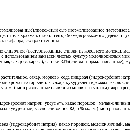
нормализованные),творожный сыр (нормализованное пастеризован
титель крахмал, стабилизатор (камедь рожкового дерева и гуар
ракт сафлора, экстракт генипы
ло сливочное (пастеризованные сливки из коровьего молока), ме
 с использованием закваски чистых культур молочнокислых мик
ная, сахар (сахароза), сливки 33%(сливки нормализованные), му
астительное, сахар, морковь, сода пищевая (гидрокарбонат натр
ный ароматизатор ваниль, сахар, кукурузный крахмал, масло сли
% м.д.ж. (пастеризованные сливки из коровьего молока), ядра гре
идрокарбонат натрия), уксус 9%, какао порошок , меланж яичный, 
хмал кукурузный, масло сливочное 82, 5 % м.д.ж (пастеризованн
вая (гидрокарбонат натрия), какао порошок, меланж яичный, масл
ло, тертое какао, сухое цельное молоко, тростниковый сахар, со