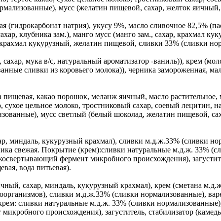
рмализованные), мусс (желатин пищевой, сахар, желток яичный
ая (гидрокарбонат натрия), укусу 9%, масло сливочное 82,5% (па
сахар, клубника зам.), манго мусс (манго зам., сахар, крахмал 
, крахмал кукурузный, желатин пищевой, сливки 33% (сливки но
ахар, мука в/с, натуральный ароматизатор -ваниль)), крем (мол
ованные сливки из коровьего молока)), черника замороженная, 
 пищевая, какао порошок, меланж яичный, масло растительное, мо
о, сухое цельное молоко, тростниковый сахар, соевый лецитин, 
изованные), мусс светлый (белый шоколад, желатин пищевой, са
р, миндаль, кукурузный крахмал), сливки м.д.ж.33% (сливки но
убника свежая. Покрытие (крем):сливки натуральные м.д.ж. 33% 
окосвертывающий фермент микробного происхождения), загустител
вая, вода питьевая).
чный, сахар, миндаль, кукурузный крахмал), крем (сметана м.д
организмов), сливки м.д.ж.33% (сливки нормализованные), вар
е крем: сливки натуральные м.д.ж. 33% (сливки нормализованны
микробного происхождения), загуститель, стабилизатор (камедь 