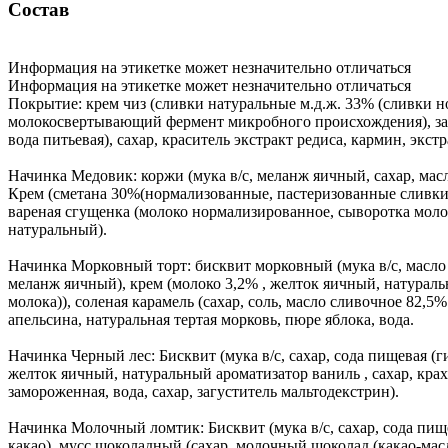
Состав
Информация на этикетке может незначительно отличаться
Информация на этикетке может незначительно отличаться
Покрытие: крем чиз (сливки натуральные м.д.ж. 33% (сливки 
молокосвертывающий фермент микробного происхождения), загус
вода питьевая), сахар, краситель экстракт редиса, кармин, экст
Начинка Медовик: коржи (мука в/с, меланж яичный, сахар, мас
Крем (сметана 30%(нормализованные, пастеризованные сливки
вареная сгущенка (молоко нормализированное, сыворотка молоч
натуральный).
Начинка Морковный торт: бисквит морковный (мука в/с, масло р
меланж яичный), крем (молоко 3,2% , желток яичный, натураль
молока)), соленая карамель (сахар, соль, масло сливочное 82,5
апельсина, натуральная тертая морковь, пюре яблока, вода.
Начинка Черный лес: Бисквит (мука в/с, сахар, сода пищевая (г
желток яичный, натуральный ароматизатор ваниль , сахар, кра
замороженная, вода, сахар, загуститель мальтодекстрин).
Начинка Молочный ломтик: Бисквит (мука в/с, сахар, сода пище
какао), мусс шоколадный (сахар, молочный шоколад (какао-мас