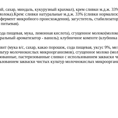
, сахар, миндаль, кукурузный крахмал), крем сливки м.д.ж. 33
 молока).Крем: сливки натуральные м.д.ж. 33% (сливки нормали
фермент микробного происхождения), загуститель, стабилизатор 
питьевая).
ода пищевая, мука, лимонная кислота), сгущенное молоко(молоко
ральный ароматизатор - ваниль); клубничное компоте (клубника 
т (мука в/с, сахар, какао порошок, сода пищевая, уксус 9%, м
льтур молочнокислых микроорганизмов), сгущенное молоко (мол
зованные, пастеризованные сливки с использованием закваски 
ьзованием закваски чистых культур молочнокислых микроорганиз