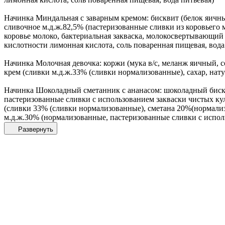
Начинка Миндальная с заварным кремом: бисквит (белок яичный
сливочное м.д.ж.82,5% (пастеризованные сливки из коровьего
коровье молоко, бактериальная закваска, молокосвертывающий 
кислотности лимонная кислота, соль поваренная пищевая, вода 
Начинка Молочная девочка: коржи (мука в/с, меланж яичный, с
крем (сливки м.д.ж.33% (сливки нормализованные), сахар, нату
Начинка Шоколадный сметанник с ананасом: шоколадный бискви
пастеризованные сливки с использованием закваски чистых ку
(сливки 33% (сливки нормализованные), сметана 20%(нормали
м.д.ж.30% (нормализованные, пастеризованные сливки с испол
Развернуть