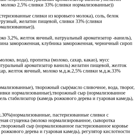
, молоко 2,5% сливки 33% (сливки нормализованные))
стеризованные сливки из коровьего молока), соль, белок
кукурузный, желатин пищевой, сливки 33% (сливки
рмализованные)).
око 3,2%, желток яичный, натруальный ароматизатор -ваниль),
малина замороженная, клубника замороженная, черничный сироп
локо, вода), пропитка (молоко, сахар, какао), мусс
натуральный ароматизатор ваниль) желатин пищевой, желток
хар, желток яичный, молоко м.д.ж.2,5% сливки м.д.ж.33%
рмализованные), творожный сыр(масло сливочное, вода, творог,
(сливки нормализованные),творожный сыр (нормализованное
ь стабилизатор (камедь рожкового дерева и гуаровая камедь),
.ж.30%(нормализованные, пастеризованные сливки с
еная сгущенка (молоко нормализированное, сыворотка
е),творожный сыр (нормализованное пастеризованное коровье
рожкового дерева и гуаровая камедь), регулятор кислотности