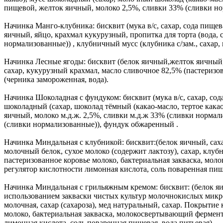
пищевой, желток яичный, молоко 2,5%, сливки 33% (сливки но
Начинка Манго-клубника: бисквит (мука в/с, сахар, сода пищев
яичный, яйцо, крахмал кукурузный, пропитка для торта (вода, 
нормализованные)) , клубничный мусс (клубника с/зам., сахар
Начинка Лесные ягоды: бисквит (белок яичный,желток яичный, с
сахар, кукурузный крахмал, масло сливочное 82,5% (пастериз
(черника замороженная, вода).
Начинка Шоколадная с фундуком: бисквит (мука в/с, сахар, сода
шоколадный (сахар, шоколад тёмный (какао-масло, тертое кака
яичный, молоко м.д.ж. 2,5%, сливки м.д.ж 33% (сливки нормал
(сливки нормализованные)), фундук обжаренный .
Начинка Миндальная с клубникой: бисквит:(белок яичный, саха
молочный белок, сухое молоко (содержит лактозу), сахар, кл
пастеризованное коровье молоко, бактериальная закваска, мол
регулятор кислотности лимонная кислота, соль поваренная пище
Начинка Миндальная с грильяжным кремом: бисквит: (белок яи
использованием закваски чистых культур молочнокислых микро
молочная, сахар (сахароза), мед натуральный, сахар. Покрыти
молоко, бактериальная закваска, молокосвертывающий фермент 
лимонная кислота, соль поваренная пищевая, вода питьевая)