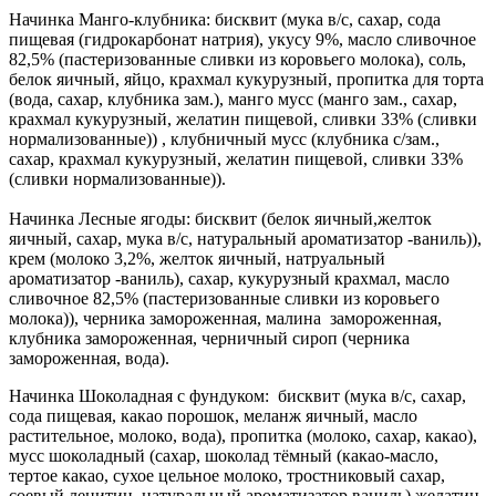
Начинка Манго-клубника: бисквит (мука в/с, сахар, сода
пищевая (гидрокарбонат натрия), укусу 9%, масло сливочное
82,5% (пастеризованные сливки из коровьего молока), соль,
белок яичный, яйцо, крахмал кукурузный, пропитка для торта
(вода, сахар, клубника зам.), манго мусс (манго зам., сахар,
крахмал кукурузный, желатин пищевой, сливки 33% (сливки
нормализованные)) , клубничный мусс (клубника с/зам.,
сахар, крахмал кукурузный, желатин пищевой, сливки 33%
(сливки нормализованные)).
Начинка Лесные ягоды: бисквит (белок яичный,желток
яичный, сахар, мука в/с, натуральный ароматизатор -ваниль)),
крем (молоко 3,2%, желток яичный, натруальный
ароматизатор -ваниль), сахар, кукурузный крахмал, масло
сливочное 82,5% (пастеризованные сливки из коровьего
молока)), черника замороженная, малина замороженная,
клубника замороженная, черничный сироп (черника
замороженная, вода).
Начинка Шоколадная с фундуком: бисквит (мука в/с, сахар,
сода пищевая, какао порошок, меланж яичный, масло
растительное, молоко, вода), пропитка (молоко, сахар, какао),
мусс шоколадный (сахар, шоколад тёмный (какао-масло,
тертое какао, сухое цельное молоко, тростниковый сахар,
соевый лецитин, натуральный ароматизатор ваниль) желатин