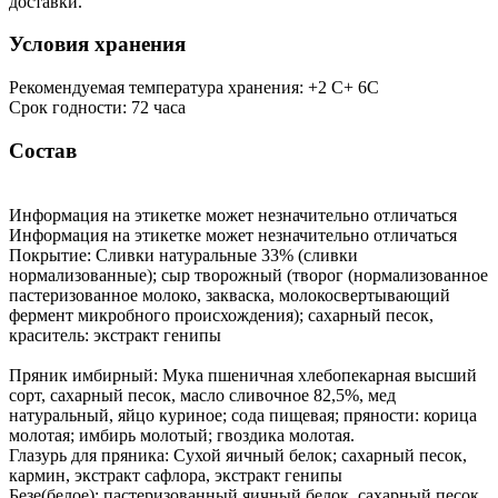
доставки.
Условия хранения
Рекомендуемая температура хранения: +2 С+ 6С
Срок годности: 72 часа
Состав
Информация на этикетке может незначительно отличаться
Информация на этикетке может незначительно отличаться
Покрытие: Сливки натуральные 33% (сливки
нормализованные); сыр творожный (творог (нормализованное
пастеризованное молоко, закваска, молокосвертывающий
фермент микробного происхождения); сахарный песок,
краситель: экстракт генипы
Пряник имбирный: Мука пшеничная хлебопекарная высший
сорт, сахарный песок, масло сливочное 82,5%, мед
натуральный, яйцо куриное; сода пищевая; пряности: корица
молотая; имбирь молотый; гвоздика молотая.
Глазурь для пряника: Сухой яичный белок; сахарный песок,
кармин, экстракт сафлора, экстракт генипы
Безе(белое): пастеризованный яичный белок, сахарный песок ,