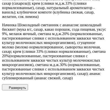
сахар (сахароза)); крем (сливки м.д.ж.33% (сливки
нормализованные), сахар, натуральный ароматизатор -
ваниль); клубничное компоте (клубника свежая, сахар,
желатин, сок лимона)
Начинка Шоколадный сметанник с ананасом: шоколадный
бисквит (мука в/с, сахар, какао порошок, сода пищевая, уксус
9%, меланж яичный, сметана м.д.ж.20% (нормализованные,
пастеризованные сливки с использованием закваски чистых
культур молочнокислых микроорганизмов), сгущенное
молоко (молоко нормализированное, сыворотка молочная,
сахар; крем (сливки 33% (сливки нормализованные), сметана
20%(нормализованные, пастеризованные сливки с
использованием закваски чистых культур молочнокислых
микроорганизмов), сметана м.д.ж.30% (нормализованные,
пастеризованные сливки с использованием закваски чистых
культур молочнокислых микроорганизмов), сахар); ананас
сублимированный (ананас свежий, сахар)
Развернуть