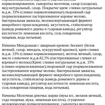
нормализированное, сыворотка молочная, сахар (сахароза),
мед натуральный, сахар. Покрытие крем: сливки натуральные
м.д.ж. 33% (сливки нормализованные),творожный сыр
(нормализованное пастеризованное коровье молоко,
бактериальная закваска, молокосвертывающий фермент
микробного происхождения), загуститель, стабилизатор
(камедь рожкового дерева и гуаровая камедь), регулятор
кислотности лимонная кислота, соль поваренная
пищевая, вода питьевая)
Начинка Миндальная с заварным кремом: бисквит (белок
яичный, сахар, миндаль, кукурузный крахмал), крем сливки
м.д.ж. 33% (сливки нормализованные), желток яичный, сахар,
масло сливочное м.д.ж.82,5% (пастеризованные сливки из
коровьего молока).Крем: сливки натуральные м.д.ж. 33%
(сливки нормализованные),творожный сыр (нормализованное
пастеризованное коровье молоко, бактериальная закваска,
молокосвертывающий фермент микробного происхождения),
загуститель, стабилизатор (камедь рожкового дерева и
гуаровая камедь), регулятор кислотности лимонная кислота,
соль поваренная пищевая, вода питьевая).
Начинка Молочная девочка: коржи (мука в/с, меланж яичный,
сода пищевая, мука, лимонная кислота), сгущенное
молоко(молоко нормализированное, сыворотка молочная,