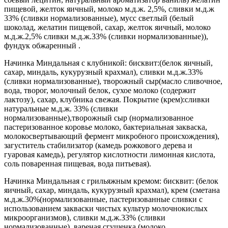
пищевой, желток яичный, молоко м.д.ж. 2,5%, сливки м.д.ж
33% (сливки нормализованные), мусс светлый (белый
шоколад, желатин пищевой, сахар, желток яичный, молоко
м.д.ж.2,5% сливки м.д.ж.33% (сливки нормализованные)),
фундук обжаренный .
Начинка Миндальная с клубникой: бисквит:(белок яичный,
сахар, миндаль, кукурузный крахмал), сливки м.д.ж.33%
(сливки нормализованные), творожный сыр(масло сливочное,
вода, творог, молочный белок, сухое молоко (содержит
лактозу), сахар, клубника свежая. Покрытие (крем):сливки
натуральные м.д.ж. 33% (сливки
нормализованные),творожный сыр (нормализованное
пастеризованное коровье молоко, бактериальная закваска,
молокосвертывающий фермент микробного происхождения),
загуститель стабилизатор (камедь рожкового дерева и
гуаровая камедь), регулятор кислотности лимонная кислота,
соль поваренная пищевая, вода питьевая).
Начинка Миндальная с грильяжным кремом: бисквит: (белок
яичный, сахар, миндаль, кукурузный крахмал), крем (сметана
м.д.ж.30%(нормализованные, пастеризованные сливки с
использованием закваски чистых культур молочнокислых
микроорганизмов), сливки м.д.ж.33% (сливки
нормализованные), вареная сгущенка (молоко