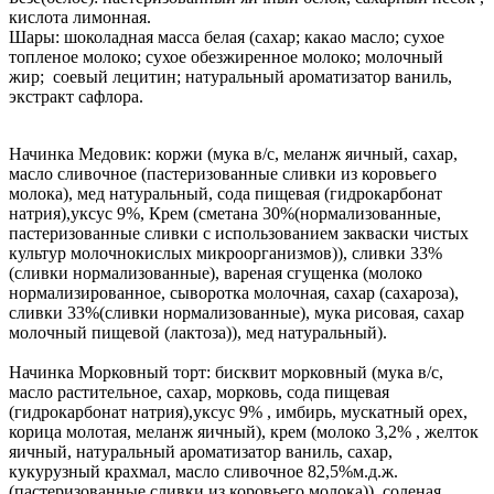
кислота лимонная.
Шары: шоколадная масса белая (сахар; какао масло; сухое
топленое молоко; сухое обезжиренное молоко; молочный
жир; соевый лецитин; натуральный ароматизатор ваниль,
экстракт сафлора.
Начинка Медовик: коржи (мука в/с, меланж яичный, сахар,
масло сливочное (пастеризованные сливки из коровьего
молока), мед натуральный, сода пищевая (гидрокарбонат
натрия),уксус 9%, Крем (сметана 30%(нормализованные,
пастеризованные сливки с использованием закваски чистых
культур молочнокислых микроорганизмов)), сливки 33%
(сливки нормализованные), вареная сгущенка (молоко
нормализированное, сыворотка молочная, сахар (сахароза),
сливки 33%(сливки нормализованные), мука рисовая, сахар
молочный пищевой (лактоза)), мед натуральный).
Начинка Морковный торт: бисквит морковный (мука в/с,
масло растительное, сахар, морковь, сода пищевая
(гидрокарбонат натрия),уксус 9% , имбирь, мускатный орех,
корица молотая, меланж яичный), крем (молоко 3,2% , желток
яичный, натуральный ароматизатор ваниль, сахар,
кукурузный крахмал, масло сливочное 82,5%м.д.ж.
(пастеризованные сливки из коровьего молока)), соленая