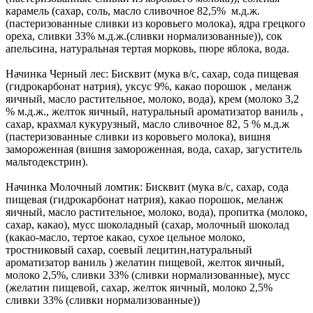
карамель (сахар, соль, масло сливочное 82,5% м.д.ж.
(пастеризованные сливки из коровьего молока), ядра грецкого
ореха, сливки 33% м.д.ж.(сливки нормализованные)), сок
апельсина, натуральная тертая морковь, пюре яблока, вода.
Начинка Черный лес: Бисквит (мука в/с, сахар, сода пищевая
(гидрокарбонат натрия), уксус 9%, какао порошок , меланж
яичный, масло растительное, молоко, вода), крем (молоко 3,2
% м.д.ж., желток яичный, натуральный ароматизатор ваниль ,
сахар, крахмал кукурузный, масло сливочное 82, 5 % м.д.ж
(пастеризованные сливки из коровьего молока), вишня
замороженная (вишня замороженная, вода, сахар, загуститель
мальтодекстрин).
Начинка Молочный ломтик: Бисквит (мука в/с, сахар, сода
пищевая (гидрокарбонат натрия), какао порошок, меланж
яичный, масло растительное, молоко, вода), пропитка (молоко,
сахар, какао), мусс шоколадный (сахар, молочный шоколад
(какао-масло, тертое какао, сухое цельное молоко,
тростниковый сахар, соевый лецитин,натуральный
ароматизатор ваниль ) желатин пищевой, желток яичный,
молоко 2,5%, сливки 33% (сливки нормализованные), мусс
(желатин пищевой, сахар, желток яичный, молоко 2,5%
сливки 33% (сливки нормализованные))