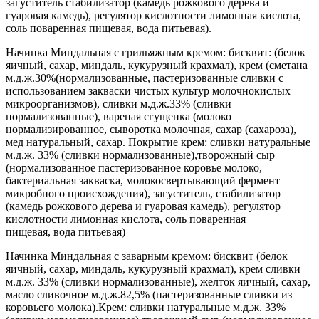
загуститель стабилизатор (камедь рожкового дерева и
гуаровая камедь), регулятор кислотности лимонная кислота,
соль поваренная пищевая, вода питьевая).
Начинка Миндальная с грильяжным кремом: бисквит: (белок
яичный, сахар, миндаль, кукурузный крахмал), крем (сметана
м.д.ж.30%(нормализованные, пастеризованные сливки с
использованием закваски чистых культур молочнокислых
микроорганизмов), сливки м.д.ж.33% (сливки
нормализованные), вареная сгущенка (молоко
нормализированное, сыворотка молочная, сахар (сахароза),
мед натуральный, сахар. Покрытие крем: сливки натуральные
м.д.ж. 33% (сливки нормализованные),творожный сыр
(нормализованное пастеризованное коровье молоко,
бактериальная закваска, молокосвертывающий фермент
микробного происхождения), загуститель, стабилизатор
(камедь рожкового дерева и гуаровая камедь), регулятор
кислотности лимонная кислота, соль поваренная
пищевая, вода питьевая)
Начинка Миндальная с заварным кремом: бисквит (белок
яичный, сахар, миндаль, кукурузный крахмал), крем сливки
м.д.ж. 33% (сливки нормализованные), желток яичный, сахар,
масло сливочное м.д.ж.82,5% (пастеризованные сливки из
коровьего молока).Крем: сливки натуральные м.д.ж. 33%