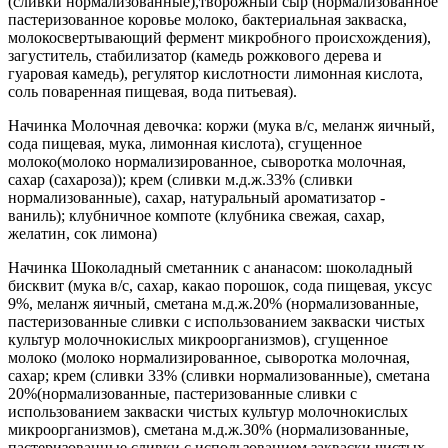
(сливки нормализованные),творожный сыр (нормализованное
пастеризованное коровье молоко, бактериальная закваска,
молокосвертывающий фермент микробного происхождения),
загуститель, стабилизатор (камедь рожкового дерева и
гуаровая камедь), регулятор кислотности лимонная кислота,
соль поваренная пищевая, вода питьевая).
Начинка Молочная девочка: коржи (мука в/с, меланж яичный,
сода пищевая, мука, лимонная кислота), сгущенное
молоко(молоко нормализированное, сыворотка молочная,
сахар (сахароза)); крем (сливки м.д.ж.33% (сливки
нормализованные), сахар, натуральный ароматизатор -
ваниль); клубничное компоте (клубника свежая, сахар,
желатин, сок лимона)
Начинка Шоколадный сметанник с ананасом: шоколадный
бисквит (мука в/с, сахар, какао порошок, сода пищевая, уксус
9%, меланж яичный, сметана м.д.ж.20% (нормализованные,
пастеризованные сливки с использованием закваски чистых
культур молочнокислых микроорганизмов), сгущенное
молоко (молоко нормализированное, сыворотка молочная,
сахар; крем (сливки 33% (сливки нормализованные), сметана
20%(нормализованные, пастеризованные сливки с
использованием закваски чистых культур молочнокислых
микроорганизмов), сметана м.д.ж.30% (нормализованные,
пастеризованные сливки с использованием закваски чистых