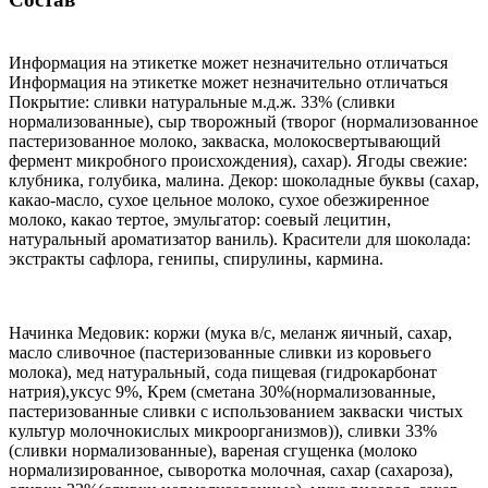
Информация на этикетке может незначительно отличаться
Информация на этикетке может незначительно отличаться
Покрытие: сливки натуральные м.д.ж. 33% (сливки
нормализованные), сыр творожный (творог (нормализованное
пастеризованное молоко, закваска, молокосвертывающий
фермент микробного происхождения), сахар). Ягоды свежие:
клубника, голубика, малина. Декор: шоколадные буквы (сахар,
какао-масло, сухое цельное молоко, сухое обезжиренное
молоко, какао тертое, эмульгатор: соевый лецитин,
натуральный ароматизатор ваниль). Красители для шоколада:
экстракты сафлора, генипы, спирулины, кармина.
Начинка Медовик: коржи (мука в/с, меланж яичный, сахар,
масло сливочное (пастеризованные сливки из коровьего
молока), мед натуральный, сода пищевая (гидрокарбонат
натрия),уксус 9%, Крем (сметана 30%(нормализованные,
пастеризованные сливки с использованием закваски чистых
культур молочнокислых микроорганизмов)), сливки 33%
(сливки нормализованные), вареная сгущенка (молоко
нормализированное, сыворотка молочная, сахар (сахароза),