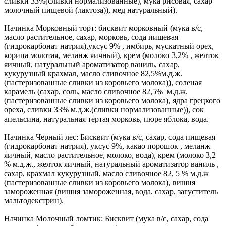
сливки 33%(сливки нормализованные), мука рисовая, сахар
молочный пищевой (лактоза)), мед натуральный).
Начинка Морковный торт: бисквит морковный (мука в/с,
масло растительное, сахар, морковь, сода пищевая
(гидрокарбонат натрия),уксус 9% , имбирь, мускатный орех,
корица молотая, меланж яичный), крем (молоко 3,2% , желток
яичный, натуральный ароматизатор ваниль, сахар,
кукурузный крахмал, масло сливочное 82,5%м.д.ж.
(пастеризованные сливки из коровьего молока)), соленая
карамель (сахар, соль, масло сливочное 82,5% м.д.ж.
(пастеризованные сливки из коровьего молока), ядра грецкого
ореха, сливки 33% м.д.ж.(сливки нормализованные)), сок
апельсина, натуральная тертая морковь, пюре яблока, вода.
Начинка Черный лес: Бисквит (мука в/с, сахар, сода пищевая
(гидрокарбонат натрия), уксус 9%, какао порошок , меланж
яичный, масло растительное, молоко, вода), крем (молоко 3,2
% м.д.ж., желток яичный, натуральный ароматизатор ваниль ,
сахар, крахмал кукурузный, масло сливочное 82, 5 % м.д.ж
(пастеризованные сливки из коровьего молока), вишня
замороженная (вишня замороженная, вода, сахар, загуститель
мальтодекстрин).
Начинка Молочный ломтик: Бисквит (мука в/с, сахар, сода