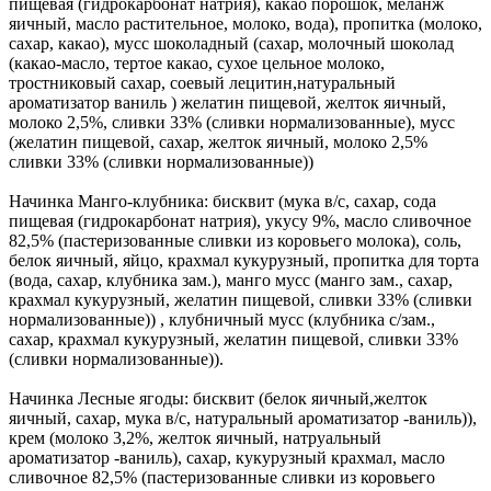
пищевая (гидрокарбонат натрия), какао порошок, меланж
яичный, масло растительное, молоко, вода), пропитка (молоко,
сахар, какао), мусс шоколадный (сахар, молочный шоколад
(какао-масло, тертое какао, сухое цельное молоко,
тростниковый сахар, соевый лецитин,натуральный
ароматизатор ваниль ) желатин пищевой, желток яичный,
молоко 2,5%, сливки 33% (сливки нормализованные), мусс
(желатин пищевой, сахар, желток яичный, молоко 2,5%
сливки 33% (сливки нормализованные))
Начинка Манго-клубника: бисквит (мука в/с, сахар, сода
пищевая (гидрокарбонат натрия), укусу 9%, масло сливочное
82,5% (пастеризованные сливки из коровьего молока), соль,
белок яичный, яйцо, крахмал кукурузный, пропитка для торта
(вода, сахар, клубника зам.), манго мусс (манго зам., сахар,
крахмал кукурузный, желатин пищевой, сливки 33% (сливки
нормализованные)) , клубничный мусс (клубника с/зам.,
сахар, крахмал кукурузный, желатин пищевой, сливки 33%
(сливки нормализованные)).
Начинка Лесные ягоды: бисквит (белок яичный,желток
яичный, сахар, мука в/с, натуральный ароматизатор -ваниль)),
крем (молоко 3,2%, желток яичный, натруальный
ароматизатор -ваниль), сахар, кукурузный крахмал, масло
сливочное 82,5% (пастеризованные сливки из коровьего