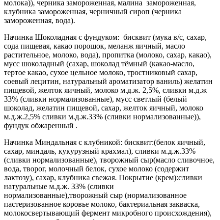
молока)), черника замороженная, малина замороженная,
клубника замороженная, черничный сироп (черника
замороженная, вода).
Начинка Шоколадная с фундуком: бисквит (мука в/с, сахар,
сода пищевая, какао порошок, меланж яичный, масло
растительное, молоко, вода), пропитка (молоко, сахар, какао),
мусс шоколадный (сахар, шоколад тёмный (какао-масло,
тертое какао, сухое цельное молоко, тростниковый сахар,
соевый лецитин, натуральный ароматизатор ваниль) желатин
пищевой, желток яичный, молоко м.д.ж. 2,5%, сливки м.д.ж
33% (сливки нормализованные), мусс светлый (белый
шоколад, желатин пищевой, сахар, желток яичный, молоко
м.д.ж.2,5% сливки м.д.ж.33% (сливки нормализованные)),
фундук обжаренный .
Начинка Миндальная с клубникой: бисквит:(белок яичный,
сахар, миндаль, кукурузный крахмал), сливки м.д.ж.33%
(сливки нормализованные), творожный сыр(масло сливочное,
вода, творог, молочный белок, сухое молоко (содержит
лактозу), сахар, клубника свежая. Покрытие (крем):сливки
натуральные м.д.ж. 33% (сливки
нормализованные),творожный сыр (нормализованное
пастеризованное коровье молоко, бактериальная закваска,
молокосвертывающий фермент микробного происхождения),