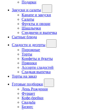
Подарки
Закуски и салаты
Канапе и закуски
Салаты
Фрукты и овощи
Шашлычки
Сэндвичи и выпечка
Сытные блюда
Сладости и десерты
Пирожные
Торты
Конфеты и букеты
Пряники
Ассорти сладостей
Сладкая выпечка
Торты на заказ
Готовые подборки
День Рождения
Фуршет
Кофе-брейки
Свадьба
Бизнес