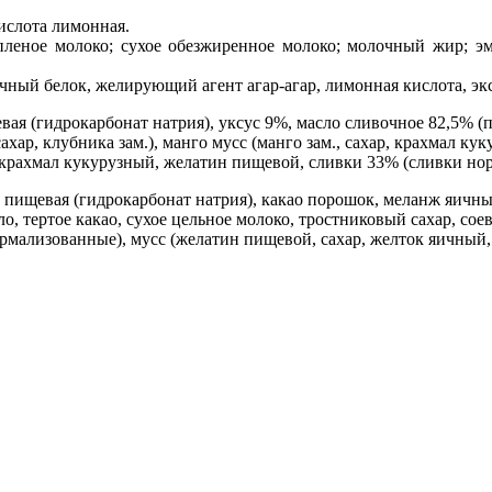
кислота лимонная.
опленое молоко; сухое обезжиренное молоко; молочный жир; э
чный белок, желирующий агент агар-агар, лимонная кислота, экс
евая (гидрокарбонат натрия), уксус 9%, масло сливочное 82,5% (
сахар, клубника зам.), манго мусс (манго зам., сахар, крахмал 
, крахмал кукурузный, желатин пищевой, сливки 33% (сливки но
ода пищевая (гидрокарбонат натрия), какао порошок, меланж яичны
ло, тертое какао, сухое цельное молоко, тростниковый сахар, со
рмализованные), мусс (желатин пищевой, сахар, желток яичный