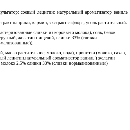
мульгатор: соевый лецитин; натуральный ароматизатор ваниль
тракт паприки, кармин, экстракт сафлора, уголь растительный.
пастеризованные сливки из коровьего молока), соль, белок
кукурузный, желатин пищевой, сливки 33% (сливки
рмализованные)).
й, масло растительное, молоко, вода), пропитка (молоко, сахар,
евый лецитин,натуральный ароматизатор ваниль ) желатин
, молоко 2,5% сливки 33% (сливки нормализованные))