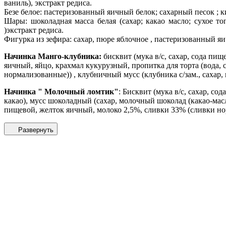
ваниль), экстракт редиса.
Безе белое: пастеризованный яичный белок; сахарный песок ; 
Шары: шоколадная масса белая (сахар; какао масло; сухое т
)экстракт редиса.
Фигурка из зефира: сахар, пюре яблочное , пастеризованный яи
Начинка Манго-клубника:
бисквит (мука в/с, сахар, сода пищ
яичный, яйцо, крахмал кукурузный, пропитка для торта (вода, 
нормализованные)) , клубничный мусс (клубника с/зам., сахар
Начинка " Молочный ломтик"
: Бисквит (мука в/с, сахар, с
какао), мусс шоколадный (сахар, молочный шоколад (какао-мас
пищевой, желток яичный, молоко 2,5%, сливки 33% (сливки но
Развернуть