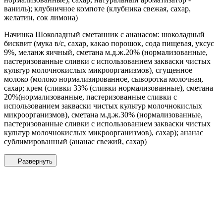
ваниль); клубничное компоте (клубника свежая, сахар,
желатин, сок лимона)
Начинка Шоколадный сметанник с ананасом: шоколадный
бисквит (мука в/с, сахар, какао порошок, сода пищевая, уксус
9%, меланж яичный, сметана м.д.ж.20% (нормализованные,
пастеризованные сливки с использованием закваски чистых
культур молочнокислых микроорганизмов), сгущенное
молоко (молоко нормализированное, сыворотка молочная,
сахар; крем (сливки 33% (сливки нормализованные), сметана
20%(нормализованные, пастеризованные сливки с
использованием закваски чистых культур молочнокислых
микроорганизмов), сметана м.д.ж.30% (нормализованные,
пастеризованные сливки с использованием закваски чистых
культур молочнокислых микроорганизмов), сахар); ананас
сублимированный (ананас свежий, сахар)
Развернуть