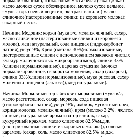
нормализованные); Шоколадная масса белая (сахар ,какао
масло ,молоко сухое обезжиренное, молоко сухое цельное,
эмульгатор: соевый лецитин, экстракт ванили ) масло
сливочное(пастеризованные сливки из коровьего молока);
сахарный песок.
Начинка Медовик: коржи (мука в/с, меланж яичный, сахар,
масло сливочное (пастеризованные сливки из коровьего
молока), мед натуральный, сода пищевая (гидрокарбонат
натрия),уксус 9%, Крем (сметана 30%(нормализованные,
пастеризованные сливки с использованием закваски чистых
культур молочнокислых микроорганизмов)), сливки 33%
(сливки нормализованные), вареная сгущенка (молоко
нормализированное, сыворотка молочная, сахар (сахароза),
сливки 33%(сливки нормализованные), мука рисовая, сахар
молочный пищевой (лактоза)), мед натуральный).
Начинка Морковный торт: бисквит морковный (мука в/с,
масло растительное, сахар, морковь, сода пищевая
(гидрокарбонат натрия),уксус 9% , имбирь, мускатный орех,
корица молотая, меланж яичный), крем (молоко 3,2% , желток
яичный, натуральный ароматизатор ваниль, сахар,
кукурузный крахмал, масло сливочное 82,5%м.д.ж.
(пастеризованные сливки из коровьего молока)), соленая
карамель (сахар, соль, масло сливочное 82,5% м.д.ж.