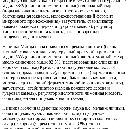
мед натуральный, сахар. Покрытие крем: сливки натуральные
м.д.ж. 33% (сливки нормализованные),творожный сыр
(нормализованное пастеризованное коровье молоко,
бактериальная закваска, молокосвертывающий фермент
микробного происхождения), загуститель, стабилизатор
(камедь рожкового дерева и гуаровая камедь), регулятор
кислотности лимонная кислота, соль поваренная
пищевая, вода питьевая)
Начинка Миндальная с заварным кремом: бисквит (белок
яичный, сахар, миндаль, кукурузный крахмал), крем сливки
м.д.ж. 33% (сливки нормализованные), желток яичный, сахар,
масло сливочное м.д.ж.82,5% (пастеризованные сливки из
коровьего молока).Крем: сливки натуральные м.д.ж. 33%
(сливки нормализованные),творожный сыр (нормализованное
пастеризованное коровье молоко, бактериальная закваска,
молокосвертывающий фермент микробного происхождения),
загуститель, стабилизатор (камедь рожкового дерева и
гуаровая камедь), регулятор кислотности лимонная кислота,
соль поваренная пищевая, вода питьевая).
Начинка Молочная девочка: коржи (мука в/с, меланж яичный,
сода пищевая, мука, лимонная кислота), сгущенное
молоко(молоко нормализированное, сыворотка молочная,
сахар (сахароза)); крем (сливки м.д.ж.33% (сливки
нормализованные), сахар, натуральный ароматизатор -