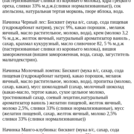
(пастеризованные сливки из коровьего молока), ядра грецкого
ореха, сливки 33% м.д.ж.(сливки нормализованные)), сок
апельсина, натуральная тертая морковь, пюре яблока, вода.
Начинка Черный лес: Бисквит (мука в/с, сахар, сода пищевая
(гидрокарбонат натрия), уксус 9%, какао порошок , меланж
яичный, масло растительное, молоко, вода), крем (молоко 3,2
% м.д.ж., желток яичный, натуральный ароматизатор ваниль ,
сахар, крахмал кукурузный, масло сливочное 82, 5 % м.д.ж
(пастеризованные сливки из коровьего молока), вишня
замороженная (вишня замороженная, вода, сахар, загуститель
мальтодекстрин).
Начинка Молочный ломтик: Бисквит (мука в/с, сахар, сода
пищевая (гидрокарбонат натрия), какао порошок, меланж
яичный, масло растительное, молоко, вода), пропитка (молоко,
сахар, какао), мусс шоколадный (сахар, молочный шоколад
(какао-масло, тертое какао, сухое цельное молоко,
тростниковый сахар, соевый лецитин,натуральный
ароматизатор ваниль ) желатин пищевой, желток яичный,
молоко 2,5%, сливки 33% (сливки нормализованные), мусс
(желатин пищевой, сахар, желток яичный, молоко 2,5%
сливки 33% (сливки нормализованные))
Начинка Манго-клубника: бисквит (мука в/с, сахар, сода