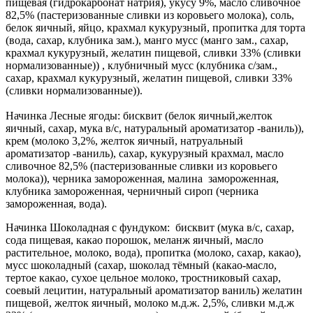
пищевая (гидрокарбонат натрия), укусу 9%, масло сливочное
82,5% (пастеризованные сливки из коровьего молока), соль,
белок яичный, яйцо, крахмал кукурузный, пропитка для торта
(вода, сахар, клубника зам.), манго мусс (манго зам., сахар,
крахмал кукурузный, желатин пищевой, сливки 33% (сливки
нормализованные)) , клубничный мусс (клубника с/зам.,
сахар, крахмал кукурузный, желатин пищевой, сливки 33%
(сливки нормализованные)).
Начинка Лесные ягоды: бисквит (белок яичный,желток
яичный, сахар, мука в/с, натуральный ароматизатор -ваниль)),
крем (молоко 3,2%, желток яичный, натруальный
ароматизатор -ваниль), сахар, кукурузный крахмал, масло
сливочное 82,5% (пастеризованные сливки из коровьего
молока)), черника замороженная, малина замороженная,
клубника замороженная, черничный сироп (черника
замороженная, вода).
Начинка Шоколадная с фундуком: бисквит (мука в/с, сахар,
сода пищевая, какао порошок, меланж яичный, масло
растительное, молоко, вода), пропитка (молоко, сахар, какао),
мусс шоколадный (сахар, шоколад тёмный (какао-масло,
тертое какао, сухое цельное молоко, тростниковый сахар,
соевый лецитин, натуральный ароматизатор ваниль) желатин
пищевой, желток яичный, молоко м.д.ж. 2,5%, сливки м.д.ж