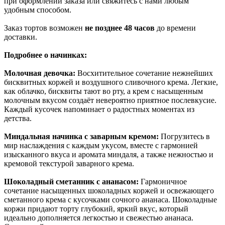
при оформлении заказа или свяжитесь с нами любым
удобным способом.
Заказ тортов возможен
не позднее 48 часов
до времени
доставки.
Подробнее о начинках:
Молочная девочка:
Восхитительное сочетание нежнейших
бисквитных коржей и воздушного сливочного крема. Легкие,
как облачко, бисквиты тают во рту, а крем с насыщенным
молочным вкусом создаёт невероятно приятное послевкусие.
Каждый кусочек напоминает о радостных моментах из
детства.
Миндальная начинка с заварным кремом:
Погрузитесь в
мир наслаждения с каждым укусом, вместе с гармонией
изысканного вкуса и аромата миндаля, а также нежностью и
кремовой текстурой заварного крема.
Шоколадный сметанник с ананасом:
Гармоничное
сочетание насыщенных шоколадных коржей и освежающего
сметанного крема с кусочками сочного ананаса. Шоколадные
коржи придают торту глубокий, яркий вкус, который
идеально дополняется легкостью и свежестью ананаса.