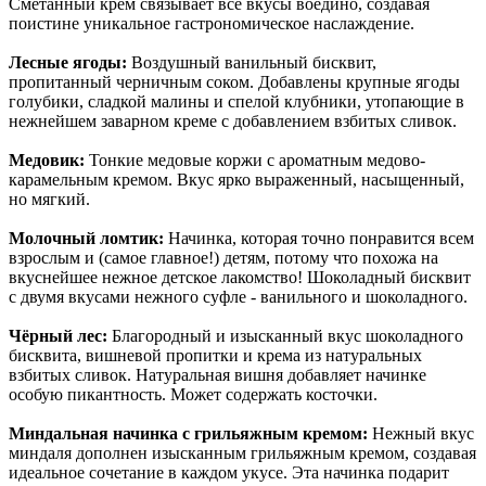
Сметанный крем связывает все вкусы воедино, создавая
поистине уникальное гастрономическое наслаждение.
Лесные ягоды:
Воздушный ванильный бисквит,
пропитанный черничным соком. Добавлены крупные ягоды
голубики, сладкой малины и спелой клубники, утопающие в
нежнейшем заварном креме с добавлением взбитых сливок.
Медовик:
Тонкие медовые коржи с ароматным медово-
карамельным кремом. Вкус ярко выраженный, насыщенный,
но мягкий.
Молочный ломтик:
Начинка, которая точно понравится всем
взрослым и (самое главное!) детям, потому что похожа на
вкуснейшее нежное детское лакомство! Шоколадный бисквит
с двумя вкусами нежного суфле - ванильного и шоколадного.
Чёрный лес:
Благородный и изысканный вкус шоколадного
бисквита, вишневой пропитки и крема из натуральных
взбитых сливок. Натуральная вишня добавляет начинке
особую пикантность. Может содержать косточки.
Миндальная начинка с грильяжным кремом:
Нежный вкус
миндаля дополнен изысканным грильяжным кремом, создавая
идеальное сочетание в каждом укусе. Эта начинка подарит