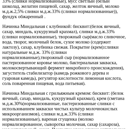
33% (сливки нормализованные), мусс светлый (белый
шоколад, желатин пищевой, сахар, желток яичный, молоко
м.д.ж.2,5% сливки м.д.ж.33% (сливки нормализованные)),
фундук обжаренный .
Начинка Миндальная с клубникой: бисквит:(белок яичный,
сахар, миндаль, кукурузный крахмал), сливки м.д.ж.33%
(сливки нормализованные), творожный сыр(масло сливочное,
вода, творог, молочный белок, сухое молоко (содержит
лактозу), сахар, клубника свежая. Покрытие (крем):сливки
натуральные м.д.ж. 33% (сливки
нормализованные),творожный сыр (нормализованное
пастеризованное коровье молоко, бактериальная закваска,
молокосвертывающий фермент микробного происхождения),
загуститель стабилизатор (камедь рожкового дерева и
гуаровая камедь), регулятор кислотности лимонная кислота,
соль поваренная пищевая, вода питьевая).
Начинка Миндальная с грильяжным кремом: бисквит: (белок
яичный, сахар, миндаль, кукурузный крахмал), крем (сметана
м.д.ж.30%(нормализованные, пастеризованные сливки с
использованием закваски чистых культур молочнокислых
микроорганизмов), сливки м.д.ж.33% (сливки
нормализованные), вареная сгущенка (молоко
нормализированное, сыворотка молочная, сахар (сахароза),