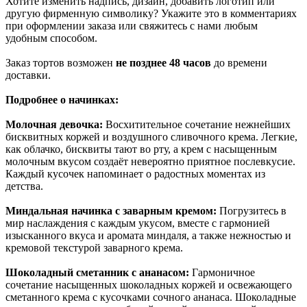
Хотите изменить надпись, дизайн, добавить логотип или
другую фирменную символику? Укажите это в комментариях
при оформлении заказа или свяжитесь с нами любым
удобным способом.
Заказ тортов возможен
не позднее 48 часов
до времени
доставки.
Подробнее о начинках:
Молочная девочка:
Восхитительное сочетание нежнейших
бисквитных коржей и воздушного сливочного крема. Легкие,
как облачко, бисквиты тают во рту, а крем с насыщенным
молочным вкусом создаёт невероятно приятное послевкусие.
Каждый кусочек напоминает о радостных моментах из
детства.
Миндальная начинка с заварным кремом:
Погрузитесь в
мир наслаждения с каждым укусом, вместе с гармонией
изысканного вкуса и аромата миндаля, а также нежностью и
кремовой текстурой заварного крема.
Шоколадный сметанник с ананасом:
Гармоничное
сочетание насыщенных шоколадных коржей и освежающего
сметанного крема с кусочками сочного ананаса. Шоколадные