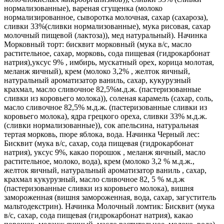
нормализованные), вареная сгущенка (молоко
нормализированное, сыворотка молочная, сахар (сахароза),
сливки 33%(сливки нормализованные), мука рисовая, сахар
молочный пищевой (лактоза)), мед натуральный). Начинка
Морковный торт: бисквит морковный (мука в/с, масло
растительное, сахар, морковь, сода пищевая (гидрокарбонат
натрия),уксус 9% , имбирь, мускатный орех, корица молотая,
меланж яичный), крем (молоко 3,2% , желток яичный,
натуральный ароматизатор ваниль, сахар, кукурузный
крахмал, масло сливочное 82,5%м.д.ж. (пастеризованные
сливки из коровьего молока)), соленая карамель (сахар, соль,
масло сливочное 82,5% м.д.ж. (пастеризованные сливки из
коровьего молока), ядра грецкого ореха, сливки 33% м.д.ж.
(сливки нормализованные)), сок апельсина, натуральная
тертая морковь, пюре яблока, вода. Начинка Черный лес:
Бисквит (мука в/с, сахар, сода пищевая (гидрокарбонат
натрия), уксус 9%, какао порошок , меланж яичный, масло
растительное, молоко, вода), крем (молоко 3,2 % м.д.ж.,
желток яичный, натуральный ароматизатор ваниль , сахар,
крахмал кукурузный, масло сливочное 82, 5 % м.д.ж
(пастеризованные сливки из коровьего молока), вишня
замороженная (вишня замороженная, вода, сахар, загуститель
мальтодекстрин). Начинка Молочный ломтик: Бисквит (мука
в/с, сахар, сода пищевая (гидрокарбонат натрия), какао