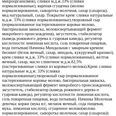
микроорганизмов), сливки м.д.ж.33% (сливки
нормализованные), вареная сгущенка (молоко
нормализированное, сыворотка молочная, сахар (сахароза),
мед натуральный, сахар. Покрытие крем: сливки натуральные
м.д.ж. 33% (сливки нормализованные),творожный сыр
(нормализованное пастеризованное коровье молоко,
бактериальная закваска, молокосвертывающий фермент
микробного происхождения), загуститель, стабилизатор
(камедь рожкового дерева и гуаровая камедь), регулятор
кислотности лимонная кислота, соль поваренная пищевая,
вода питьевая) Начинка Миндальная с заварным кремом:
бисквит (белок яичный, сахар, миндаль, кукурузный крахмал),
крем сливки м.д.ж. 33% (сливки нормализованные), желток
яичный, сахар, масло сливочное м.д.ж.82,5%
(пастеризованные сливки из коровьего молока).Крем: сливки
натуральные м.д.ж. 33% (сливки
нормализованные),творожный сыр (нормализованное
пастеризованное коровье молоко, бактериальная закваска,
молокосвертывающий фермент микробного происхождения),
загуститель, стабилизатор (камедь рожкового дерева и
гуаровая камедь), регулятор кислотности лимонная кислота,
соль поваренная пищевая, вода питьевая). Начинка Молочная
девочка: коржи (мука в/с, меланж яичный, сода пищевая,
мука, лимонная кислота), сгущенное молоко(молоко
нормализированное, сыворотка молочная, сахар (сахароза));