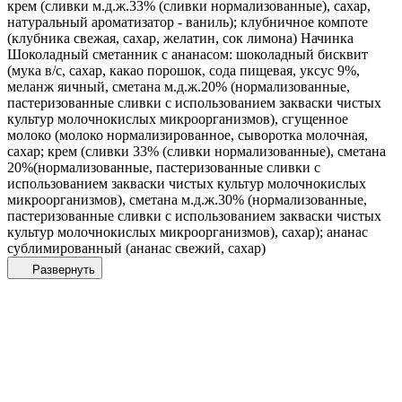
крем (сливки м.д.ж.33% (сливки нормализованные), сахар,
натуральный ароматизатор - ваниль); клубничное компоте
(клубника свежая, сахар, желатин, сок лимона) Начинка
Шоколадный сметанник с ананасом: шоколадный бисквит
(мука в/с, сахар, какао порошок, сода пищевая, уксус 9%,
меланж яичный, сметана м.д.ж.20% (нормализованные,
пастеризованные сливки с использованием закваски чистых
культур молочнокислых микроорганизмов), сгущенное
молоко (молоко нормализированное, сыворотка молочная,
сахар; крем (сливки 33% (сливки нормализованные), сметана
20%(нормализованные, пастеризованные сливки с
использованием закваски чистых культур молочнокислых
микроорганизмов), сметана м.д.ж.30% (нормализованные,
пастеризованные сливки с использованием закваски чистых
культур молочнокислых микроорганизмов), сахар); ананас
сублимированный (ананас свежий, сахар)
Развернуть