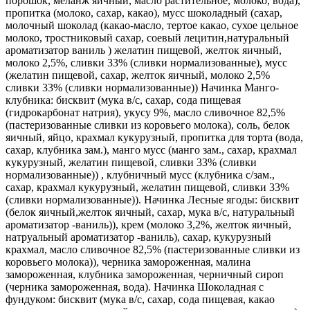
порошок, меланж яичный, масло растительное, молоко, вода),
пропитка (молоко, сахар, какао), мусс шоколадный (сахар,
молочный шоколад (какао-масло, тертое какао, сухое цельное
молоко, тростниковый сахар, соевый лецитин,натуральный
ароматизатор ваниль ) желатин пищевой, желток яичный,
молоко 2,5%, сливки 33% (сливки нормализованные), мусс
(желатин пищевой, сахар, желток яичный, молоко 2,5%
сливки 33% (сливки нормализованные)) Начинка Манго-
клубника: бисквит (мука в/с, сахар, сода пищевая
(гидрокарбонат натрия), укусу 9%, масло сливочное 82,5%
(пастеризованные сливки из коровьего молока), соль, белок
яичный, яйцо, крахмал кукурузный, пропитка для торта (вода,
сахар, клубника зам.), манго мусс (манго зам., сахар, крахмал
кукурузный, желатин пищевой, сливки 33% (сливки
нормализованные)) , клубничный мусс (клубника с/зам.,
сахар, крахмал кукурузный, желатин пищевой, сливки 33%
(сливки нормализованные)). Начинка Лесные ягоды: бисквит
(белок яичный,желток яичный, сахар, мука в/с, натуральный
ароматизатор -ваниль)), крем (молоко 3,2%, желток яичный,
натруальный ароматизатор -ваниль), сахар, кукурузный
крахмал, масло сливочное 82,5% (пастеризованные сливки из
коровьего молока)), черника замороженная, малина
замороженная, клубника замороженная, черничный сироп
(черника замороженная, вода). Начинка Шоколадная с
фундуком: бисквит (мука в/с, сахар, сода пищевая, какао