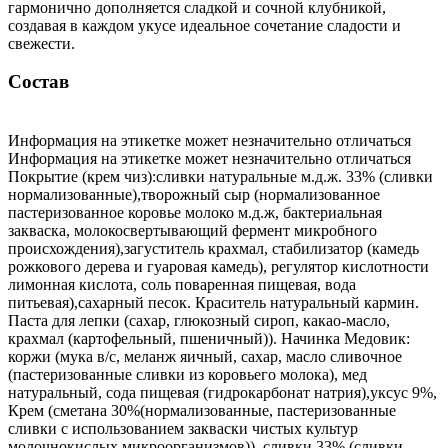
гармонично дополняется сладкой и сочной клубникой,
создавая в каждом укусе идеальное сочетание сладости и
свежести.
Состав
Информация на этикетке может незначительно отличаться
Информация на этикетке может незначительно отличаться
Покрытие (крем чиз):сливки натуральные м.д.ж. 33% (сливки
нормализованные),творожный сыр (нормализованное
пастеризованное коровье молоко м.д.ж, бактериальная
закваска, молокосвертывающий фермент микробного
происхождения),загуститель крахмал, стабилизатор (камедь
рожкового дерева и гуаровая камедь), регулятор кислотности
лимонная кислота, соль поваренная пищевая, вода
питьевая),сахарный песок. Краситель натуральный кармин.
Паста для лепки (сахар, глюкозный сироп, какао-масло,
крахмал (картофельный, пшеничный)). Начинка Медовик:
коржи (мука в/с, меланж яичный, сахар, масло сливочное
(пастеризованные сливки из коровьего молока), мед
натуральный, сода пищевая (гидрокарбонат натрия),уксус 9%,
Крем (сметана 30%(нормализованные, пастеризованные
сливки с использованием закваски чистых культур
молочнокислых микроорганизмов)), сливки 33% (сливки