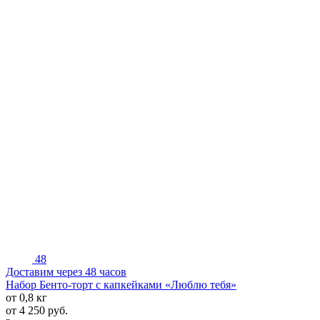
48
Доставим через 48 часов
Набор Бенто-торт с капкейками «Люблю тебя»
от 0,8 кг
от
4 250
руб.