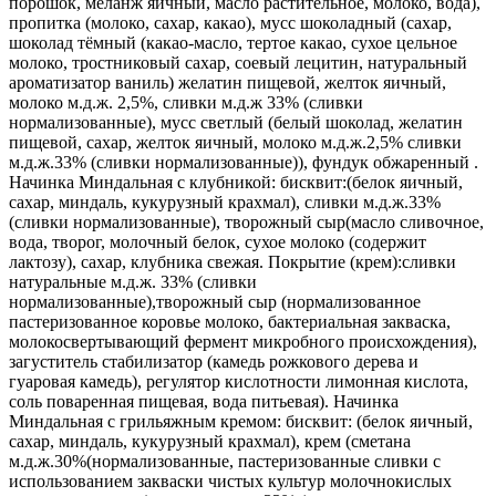
порошок, меланж яичный, масло растительное, молоко, вода),
пропитка (молоко, сахар, какао), мусс шоколадный (сахар,
шоколад тёмный (какао-масло, тертое какао, сухое цельное
молоко, тростниковый сахар, соевый лецитин, натуральный
ароматизатор ваниль) желатин пищевой, желток яичный,
молоко м.д.ж. 2,5%, сливки м.д.ж 33% (сливки
нормализованные), мусс светлый (белый шоколад, желатин
пищевой, сахар, желток яичный, молоко м.д.ж.2,5% сливки
м.д.ж.33% (сливки нормализованные)), фундук обжаренный .
Начинка Миндальная с клубникой: бисквит:(белок яичный,
сахар, миндаль, кукурузный крахмал), сливки м.д.ж.33%
(сливки нормализованные), творожный сыр(масло сливочное,
вода, творог, молочный белок, сухое молоко (содержит
лактозу), сахар, клубника свежая. Покрытие (крем):сливки
натуральные м.д.ж. 33% (сливки
нормализованные),творожный сыр (нормализованное
пастеризованное коровье молоко, бактериальная закваска,
молокосвертывающий фермент микробного происхождения),
загуститель стабилизатор (камедь рожкового дерева и
гуаровая камедь), регулятор кислотности лимонная кислота,
соль поваренная пищевая, вода питьевая). Начинка
Миндальная с грильяжным кремом: бисквит: (белок яичный,
сахар, миндаль, кукурузный крахмал), крем (сметана
м.д.ж.30%(нормализованные, пастеризованные сливки с
использованием закваски чистых культур молочнокислых