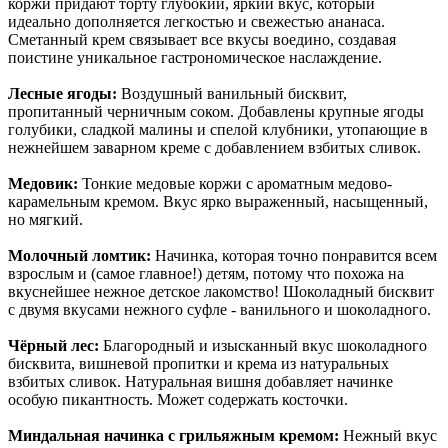
коржи придают торту глубокий, яркий вкус, который
идеально дополняется легкостью и свежестью ананаса.
Сметанный крем связывает все вкусы воедино, создавая
поистине уникальное гастрономическое наслаждение.
Лесные ягоды:
Воздушный ванильный бисквит,
пропитанный черничным соком. Добавлены крупные ягоды
голубики, сладкой малины и спелой клубники, утопающие в
нежнейшем заварном креме с добавлением взбитых сливок.
Медовик:
Тонкие медовые коржи с ароматным медово-
карамельным кремом. Вкус ярко выраженный, насыщенный,
но мягкий.
Молочный ломтик:
Начинка, которая точно понравится всем
взрослым и (самое главное!) детям, потому что похожа на
вкуснейшее нежное детское лакомство! Шоколадный бисквит
с двумя вкусами нежного суфле - ванильного и шоколадного.
Чёрный лес:
Благородный и изысканный вкус шоколадного
бисквита, вишневой пропитки и крема из натуральных
взбитых сливок. Натуральная вишня добавляет начинке
особую пикантность. Может содержать косточки.
Миндальная начинка с грильяжным кремом:
Нежный вкус