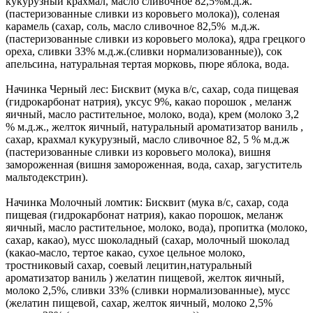
кукурузный крахмал, масло сливочное 82,5%м.д.ж.
(пастеризованные сливки из коровьего молока)), соленая
карамель (сахар, соль, масло сливочное 82,5% м.д.ж.
(пастеризованные сливки из коровьего молока), ядра грецкого
ореха, сливки 33% м.д.ж.(сливки нормализованные)), сок
апельсина, натуральная тертая морковь, пюре яблока, вода.
Начинка Черный лес: Бисквит (мука в/с, сахар, сода пищевая
(гидрокарбонат натрия), уксус 9%, какао порошок , меланж
яичный, масло растительное, молоко, вода), крем (молоко 3,2
% м.д.ж., желток яичный, натуральный ароматизатор ваниль ,
сахар, крахмал кукурузный, масло сливочное 82, 5 % м.д.ж
(пастеризованные сливки из коровьего молока), вишня
замороженная (вишня замороженная, вода, сахар, загуститель
мальтодекстрин).
Начинка Молочный ломтик: Бисквит (мука в/с, сахар, сода
пищевая (гидрокарбонат натрия), какао порошок, меланж
яичный, масло растительное, молоко, вода), пропитка (молоко,
сахар, какао), мусс шоколадный (сахар, молочный шоколад
(какао-масло, тертое какао, сухое цельное молоко,
тростниковый сахар, соевый лецитин,натуральный
ароматизатор ваниль ) желатин пищевой, желток яичный,
молоко 2,5%, сливки 33% (сливки нормализованные), мусс
(желатин пищевой, сахар, желток яичный, молоко 2,5%