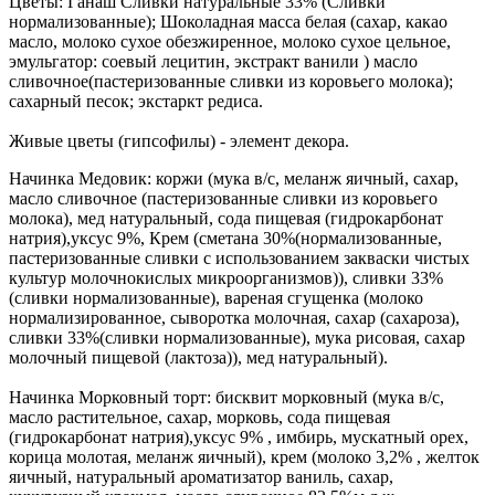
Цветы: Ганаш Сливки натуральные 33% (Сливки
нормализованные); Шоколадная масса белая (сахар, какао
масло, молоко сухое обезжиренное, молоко сухое цельное,
эмульгатор: соевый лецитин, экстракт ванили ) масло
сливочное(пастеризованные сливки из коровьего молока);
сахарный песок; экстаркт редиса.
Живые цветы (гипсофилы) - элемент декора.
Начинка Медовик: коржи (мука в/с, меланж яичный, сахар,
масло сливочное (пастеризованные сливки из коровьего
молока), мед натуральный, сода пищевая (гидрокарбонат
натрия),уксус 9%, Крем (сметана 30%(нормализованные,
пастеризованные сливки с использованием закваски чистых
культур молочнокислых микроорганизмов)), сливки 33%
(сливки нормализованные), вареная сгущенка (молоко
нормализированное, сыворотка молочная, сахар (сахароза),
сливки 33%(сливки нормализованные), мука рисовая, сахар
молочный пищевой (лактоза)), мед натуральный).
Начинка Морковный торт: бисквит морковный (мука в/с,
масло растительное, сахар, морковь, сода пищевая
(гидрокарбонат натрия),уксус 9% , имбирь, мускатный орех,
корица молотая, меланж яичный), крем (молоко 3,2% , желток
яичный, натуральный ароматизатор ваниль, сахар,