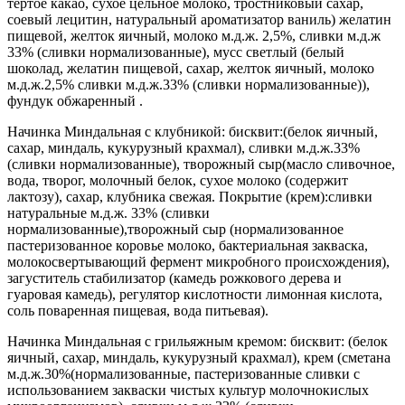
тертое какао, сухое цельное молоко, тростниковый сахар,
соевый лецитин, натуральный ароматизатор ваниль) желатин
пищевой, желток яичный, молоко м.д.ж. 2,5%, сливки м.д.ж
33% (сливки нормализованные), мусс светлый (белый
шоколад, желатин пищевой, сахар, желток яичный, молоко
м.д.ж.2,5% сливки м.д.ж.33% (сливки нормализованные)),
фундук обжаренный .
Начинка Миндальная с клубникой: бисквит:(белок яичный,
сахар, миндаль, кукурузный крахмал), сливки м.д.ж.33%
(сливки нормализованные), творожный сыр(масло сливочное,
вода, творог, молочный белок, сухое молоко (содержит
лактозу), сахар, клубника свежая. Покрытие (крем):сливки
натуральные м.д.ж. 33% (сливки
нормализованные),творожный сыр (нормализованное
пастеризованное коровье молоко, бактериальная закваска,
молокосвертывающий фермент микробного происхождения),
загуститель стабилизатор (камедь рожкового дерева и
гуаровая камедь), регулятор кислотности лимонная кислота,
соль поваренная пищевая, вода питьевая).
Начинка Миндальная с грильяжным кремом: бисквит: (белок
яичный, сахар, миндаль, кукурузный крахмал), крем (сметана
м.д.ж.30%(нормализованные, пастеризованные сливки с
использованием закваски чистых культур молочнокислых