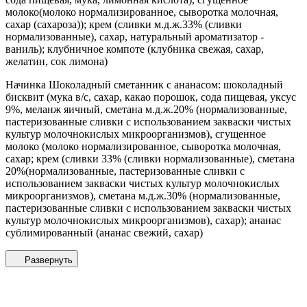
молоко(молоко нормализированное, сыворотка молочная,
сахар (сахароза)); крем (сливки м.д.ж.33% (сливки
нормализованные), сахар, натуральный ароматизатор -
ваниль); клубничное компоте (клубника свежая, сахар,
желатин, сок лимона)
Начинка Шоколадный сметанник с ананасом: шоколадный
бисквит (мука в/с, сахар, какао порошок, сода пищевая, уксус
9%, меланж яичный, сметана м.д.ж.20% (нормализованные,
пастеризованные сливки с использованием закваски чистых
культур молочнокислых микроорганизмов), сгущенное
молоко (молоко нормализированное, сыворотка молочная,
сахар; крем (сливки 33% (сливки нормализованные), сметана
20%(нормализованные, пастеризованные сливки с
использованием закваски чистых культур молочнокислых
микроорганизмов), сметана м.д.ж.30% (нормализованные,
пастеризованные сливки с использованием закваски чистых
культур молочнокислых микроорганизмов), сахар); ананас
сублимированный (ананас свежий, сахар)
Развернуть