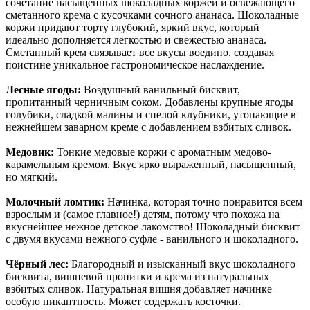
сочетание насыщенных шоколадных коржей и освежающего
сметанного крема с кусочками сочного ананаса. Шоколадные
коржи придают торту глубокий, яркий вкус, который
идеально дополняется легкостью и свежестью ананаса.
Сметанный крем связывает все вкусы воедино, создавая
поистине уникальное гастрономическое наслаждение.
Лесные ягоды:
Воздушный ванильный бисквит,
пропитанный черничным соком. Добавлены крупные ягоды
голубики, сладкой малины и спелой клубники, утопающие в
нежнейшем заварном креме с добавлением взбитых сливок.
Медовик:
Тонкие медовые коржи с ароматным медово-
карамельным кремом. Вкус ярко выраженный, насыщенный,
но мягкий.
Молочный ломтик:
Начинка, которая точно понравится всем
взрослым и (самое главное!) детям, потому что похожа на
вкуснейшее нежное детское лакомство! Шоколадный бисквит
с двумя вкусами нежного суфле - ванильного и шоколадного.
Чёрный лес:
Благородный и изысканный вкус шоколадного
бисквита, вишневой пропитки и крема из натуральных
взбитых сливок. Натуральная вишня добавляет начинке
особую пикантность. Может содержать косточки.