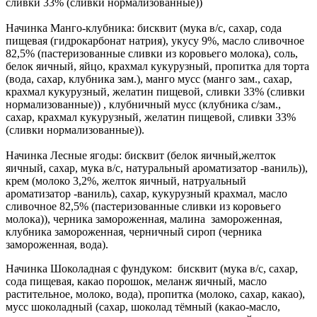
сливки 33% (сливки нормализованные))
Начинка Манго-клубника: бисквит (мука в/с, сахар, сода
пищевая (гидрокарбонат натрия), укусу 9%, масло сливочное
82,5% (пастеризованные сливки из коровьего молока), соль,
белок яичный, яйцо, крахмал кукурузный, пропитка для торта
(вода, сахар, клубника зам.), манго мусс (манго зам., сахар,
крахмал кукурузный, желатин пищевой, сливки 33% (сливки
нормализованные)) , клубничный мусс (клубника с/зам.,
сахар, крахмал кукурузный, желатин пищевой, сливки 33%
(сливки нормализованные)).
Начинка Лесные ягоды: бисквит (белок яичный,желток
яичный, сахар, мука в/с, натуральный ароматизатор -ваниль)),
крем (молоко 3,2%, желток яичный, натруальный
ароматизатор -ваниль), сахар, кукурузный крахмал, масло
сливочное 82,5% (пастеризованные сливки из коровьего
молока)), черника замороженная, малина замороженная,
клубника замороженная, черничный сироп (черника
замороженная, вода).
Начинка Шоколадная с фундуком: бисквит (мука в/с, сахар,
сода пищевая, какао порошок, меланж яичный, масло
растительное, молоко, вода), пропитка (молоко, сахар, какао),
мусс шоколадный (сахар, шоколад тёмный (какао-масло,