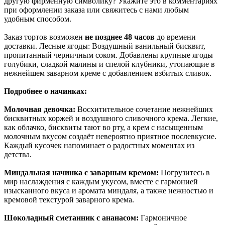
другую фирменную символику? Укажите это в комментариях
при оформлении заказа или свяжитесь с нами любым
удобным способом.
Заказ тортов возможен
не позднее 48 часов
до времени
доставки. Лесные ягоды: Воздушный ванильный бисквит,
пропитанный черничным соком. Добавлены крупные ягоды
голубики, сладкой малины и спелой клубники, утопающие в
нежнейшем заварном креме с добавлением взбитых сливок.
Подробнее о начинках:
Молочная девочка:
Восхитительное сочетание нежнейших
бисквитных коржей и воздушного сливочного крема. Легкие,
как облачко, бисквиты тают во рту, а крем с насыщенным
молочным вкусом создаёт невероятно приятное послевкусие.
Каждый кусочек напоминает о радостных моментах из
детства.
Миндальная начинка с заварным кремом:
Погрузитесь в
мир наслаждения с каждым укусом, вместе с гармонией
изысканного вкуса и аромата миндаля, а также нежностью и
кремовой текстурой заварного крема.
Шоколадный сметанник с ананасом:
Гармоничное