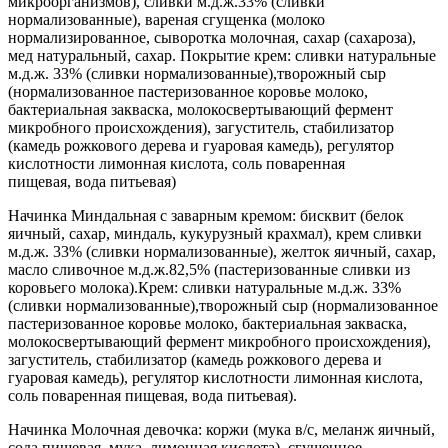
микроорганизмов), сливки м.д.ж.33% (сливки
нормализованные), вареная сгущенка (молоко
нормализированное, сыворотка молочная, сахар (сахароза),
мед натуральный, сахар. Покрытие крем: сливки натуральные
м.д.ж. 33% (сливки нормализованные),творожный сыр
(нормализованное пастеризованное коровье молоко,
бактериальная закваска, молокосвертывающий фермент
микробного происхождения), загуститель, стабилизатор
(камедь рожкового дерева и гуаровая камедь), регулятор
кислотности лимонная кислота, соль поваренная
пищевая, вода питьевая)
Начинка Миндальная с заварным кремом: бисквит (белок
яичный, сахар, миндаль, кукурузный крахмал), крем сливки
м.д.ж. 33% (сливки нормализованные), желток яичный, сахар,
масло сливочное м.д.ж.82,5% (пастеризованные сливки из
коровьего молока).Крем: сливки натуральные м.д.ж. 33%
(сливки нормализованные),творожный сыр (нормализованное
пастеризованное коровье молоко, бактериальная закваска,
молокосвертывающий фермент микробного происхождения),
загуститель, стабилизатор (камедь рожкового дерева и
гуаровая камедь), регулятор кислотности лимонная кислота,
соль поваренная пищевая, вода питьевая).
Начинка Молочная девочка: коржи (мука в/с, меланж яичный,
сода пищевая, мука, лимонная кислота), сгущенное