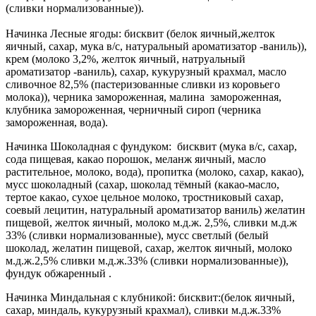
(сливки нормализованные)).
Начинка Лесные ягоды: бисквит (белок яичный,желток
яичный, сахар, мука в/с, натуральный ароматизатор -ваниль)),
крем (молоко 3,2%, желток яичный, натруальный
ароматизатор -ваниль), сахар, кукурузный крахмал, масло
сливочное 82,5% (пастеризованные сливки из коровьего
молока)), черника замороженная, малина замороженная,
клубника замороженная, черничный сироп (черника
замороженная, вода).
Начинка Шоколадная с фундуком: бисквит (мука в/с, сахар,
сода пищевая, какао порошок, меланж яичный, масло
растительное, молоко, вода), пропитка (молоко, сахар, какао),
мусс шоколадный (сахар, шоколад тёмный (какао-масло,
тертое какао, сухое цельное молоко, тростниковый сахар,
соевый лецитин, натуральный ароматизатор ваниль) желатин
пищевой, желток яичный, молоко м.д.ж. 2,5%, сливки м.д.ж
33% (сливки нормализованные), мусс светлый (белый
шоколад, желатин пищевой, сахар, желток яичный, молоко
м.д.ж.2,5% сливки м.д.ж.33% (сливки нормализованные)),
фундук обжаренный .
Начинка Миндальная с клубникой: бисквит:(белок яичный,
сахар, миндаль, кукурузный крахмал), сливки м.д.ж.33%