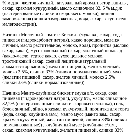
% м.д.ж., желток яичный, натуральный ароматизатор ваниль ,
сахар, крахмал кукурузный, масло сливочное 82, 5 % м.д.ж
(пастеризованные сливки из коровьего молока), вишня
замороженная (вишня замороженная, вода, сахар, загуститель
мальтодекстрин).
Начинка Молочный ломтик: Бисквит (мука в/с, сахар, сода
пищевая (гидрокарбонат натрия), какао порошок, меланж
яичный, масло растительное, молоко, вода), пропитка (молоко,
сахар, какао), мусс шоколадный (сахар, молочный шоколад
(какао-масло, тертое какао, сухое цельное молоко,
тростниковый сахар, соевый лецитин,натуральный
ароматизатор ваниль ) желатин пищевой, желток яичный,
молоко 2,5%, сливки 33% (сливки нормализованные), мусс
(желатин пищевой, сахар, желток яичный, молоко 2,5%
сливки 33% (сливки нормализованные))
Начинка Манго-клубника: бисквит (мука в/с, сахар, сода
пищевая (гидрокарбонат натрия), укусу 9%, масло сливочное
82,5% (пастеризованные сливки из коровьего молока), соль,
белок яичный, яйцо, крахмал кукурузный, пропитка для торта
(вода, сахар, клубника зам.), манго мусс (манго зам., сахар,
крахмал кукурузный, желатин пищевой, сливки 33% (сливки
нормализованные)) , клубничный мусс (клубника с/зам.,
сахар, крахмал кукурузный, желатин пищевой, сливки 33%