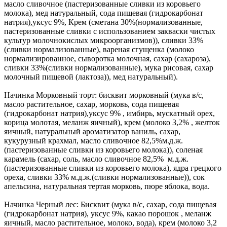
масло сливочное (пастеризованные сливки из коровьего
молока), мед натуральный, сода пищевая (гидрокарбонат
натрия),уксус 9%, Крем (сметана 30%(нормализованные,
пастеризованные сливки с использованием закваски чистых
культур молочнокислых микроорганизмов)), сливки 33%
(сливки нормализованные), вареная сгущенка (молоко
нормализированное, сыворотка молочная, сахар (сахароза),
сливки 33%(сливки нормализованные), мука рисовая, сахар
молочный пищевой (лактоза)), мед натуральный).
Начинка Морковный торт: бисквит морковный (мука в/с,
масло растительное, сахар, морковь, сода пищевая
(гидрокарбонат натрия),уксус 9% , имбирь, мускатный орех,
корица молотая, меланж яичный), крем (молоко 3,2% , желток
яичный, натуральный ароматизатор ваниль, сахар,
кукурузный крахмал, масло сливочное 82,5%м.д.ж.
(пастеризованные сливки из коровьего молока)), соленая
карамель (сахар, соль, масло сливочное 82,5% м.д.ж.
(пастеризованные сливки из коровьего молока), ядра грецкого
ореха, сливки 33% м.д.ж.(сливки нормализованные)), сок
апельсина, натуральная тертая морковь, пюре яблока, вода.
Начинка Черный лес: Бисквит (мука в/с, сахар, сода пищевая
(гидрокарбонат натрия), уксус 9%, какао порошок , меланж
яичный, масло растительное, молоко, вода), крем (молоко 3,2