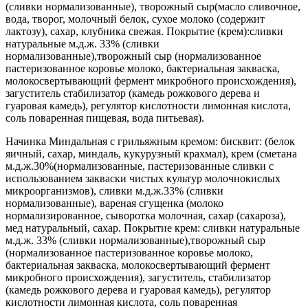
(сливки нормализованные), творожный сыр(масло сливочное,
вода, творог, молочный белок, сухое молоко (содержит
лактозу), сахар, клубника свежая. Покрытие (крем):сливки
натуральные м.д.ж. 33% (сливки
нормализованные),творожный сыр (нормализованное
пастеризованное коровье молоко, бактериальная закваска,
молокосвертывающий фермент микробного происхождения),
загуститель стабилизатор (камедь рожкового дерева и
гуаровая камедь), регулятор кислотности лимонная кислота,
соль поваренная пищевая, вода питьевая).
Начинка Миндальная с грильяжным кремом: бисквит: (белок
яичный, сахар, миндаль, кукурузный крахмал), крем (сметана
м.д.ж.30%(нормализованные, пастеризованные сливки с
использованием закваски чистых культур молочнокислых
микроорганизмов), сливки м.д.ж.33% (сливки
нормализованные), вареная сгущенка (молоко
нормализированное, сыворотка молочная, сахар (сахароза),
мед натуральный, сахар. Покрытие крем: сливки натуральные
м.д.ж. 33% (сливки нормализованные),творожный сыр
(нормализованное пастеризованное коровье молоко,
бактериальная закваска, молокосвертывающий фермент
микробного происхождения), загуститель, стабилизатор
(камедь рожкового дерева и гуаровая камедь), регулятор
кислотности лимонная кислота, соль поваренная