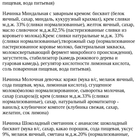
пищевая, вода питьевая)
Начинка Миндальная с заварным кремом: бисквит (белок
яичный, сахар, миндаль, кукурузный крахмал), крем сливки
м.д.ж. 33% (сливки нормализованные), желток яичный, сахар,
масло сливочное м.д.ж.82,5% (пастеризованные сливки из
коровьего молока).Крем: сливки натуральные м.д.ж. 33%
(сливки нормализованные),творожный сыр (нормализованное
пастеризованное коровье молоко, бактериальная закваска,
молокосвертывающий фермент микробного происхождения),
загуститель, стабилизатор (камедь рожкового дерева и
гуаровая камедь), регулятор кислотности лимонная кислота,
соль поваренная пищевая, вода питьевая).
Начинка Молочная девочка: коржи (мука в/с, меланж яичный,
сода пищевая, мука, лимонная кислота), сгущенное
молоко(молоко нормализированное, сыворотка молочная,
сахар (сахароза)); крем (сливки м.д.ж.33% (сливки
нормализованные), сахар, натуральный ароматизатор -
ваниль); клубничное компоте (клубника свежая, сахар,
желатин, сок лимона)
Начинка Шоколадный сметанник с ананасом: шоколадный
бисквит (мука в/с, сахар, какао порошок, сода пищевая, уксус
9%, меланж яичный, сметана м.д.ж.20% (нормализованные,