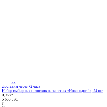
72
Доставим через 72 часа
Набор имбирных пряников на завязках «Новогодний», 24 шт
0,96 кг
5 650
руб.
?