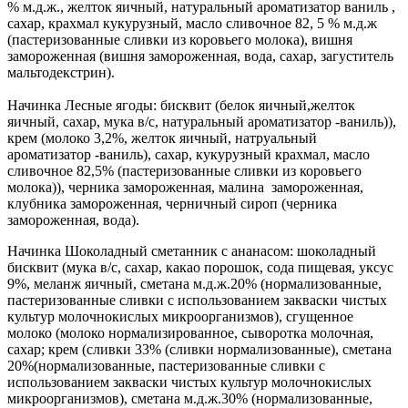
% м.д.ж., желток яичный, натуральный ароматизатор ваниль ,
сахар, крахмал кукурузный, масло сливочное 82, 5 % м.д.ж
(пастеризованные сливки из коровьего молока), вишня
замороженная (вишня замороженная, вода, сахар, загуститель
мальтодекстрин).
Начинка Лесные ягоды: бисквит (белок яичный,желток
яичный, сахар, мука в/с, натуральный ароматизатор -ваниль)),
крем (молоко 3,2%, желток яичный, натруальный
ароматизатор -ваниль), сахар, кукурузный крахмал, масло
сливочное 82,5% (пастеризованные сливки из коровьего
молока)), черника замороженная, малина замороженная,
клубника замороженная, черничный сироп (черника
замороженная, вода).
Начинка Шоколадный сметанник с ананасом: шоколадный
бисквит (мука в/с, сахар, какао порошок, сода пищевая, уксус
9%, меланж яичный, сметана м.д.ж.20% (нормализованные,
пастеризованные сливки с использованием закваски чистых
культур молочнокислых микроорганизмов), сгущенное
молоко (молоко нормализированное, сыворотка молочная,
сахар; крем (сливки 33% (сливки нормализованные), сметана
20%(нормализованные, пастеризованные сливки с
использованием закваски чистых культур молочнокислых
микроорганизмов), сметана м.д.ж.30% (нормализованные,