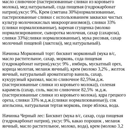
масло сливочное (пастеризованные сливки из коровьего
молока), мед натуральный, сода пищевая (гидрокарбонат
натрия),уксус 9%, Крем (сметана 30%(нормализованные,
пастеризованные сливки с использованием закваски чистых
культур молочнокислых микроорганизмов)), сливки 33%
(сливки нормализованные), вареная сгущенка (молоко
нормализированное, сыворотка молочная, сахар (сахароза),
сливки 33%(сливки нормализованные), мука рисовая, сахар
молочный пищевой (лактоза)), мед натуральный).
Начинка Морковный торт: бисквит морковный (мука в/с,
масло растительное, сахар, морковь, сода пищевая
(гидрокарбонат натрия),уксус 9% , имбирь, мускатный орех,
корица молотая, меланж яичный), крем (молоко 3,2% , желток
яичный, натуральный ароматизатор ваниль, сахар,
кукурузный крахмал, масло сливочное 82,5%м.д.ж.
(пастеризованные сливки из коровьего молока)), соленая
карамель (сахар, соль, масло сливочное 82,5% м.д.ж.
(пастеризованные сливки из коровьего молока), ядра грецкого
ореха, сливки 33% м.д.ж.(сливки нормализованные)), сок
апельсина, натуральная тертая морковь, пюре яблока, вода.
Начинка Черный лес: Бисквит (мука в/с, сахар, сода пищевая
(гидрокарбонат натрия), уксус 9%, какао порошок , меланж
яичный, масло растительное, молоко, вода), крем (молоко 3,2