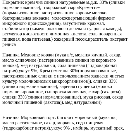
Покрытие: крем чиз сливки натуральные м.д.ж. 33% (сливки
нормализованные); творожный сыр «Креметте»
(нормализованное пастеризованное коровье молоко,
бактериальная закваска, молокосвертывающий фермент
микробного происхождения), загуститель крахмал,
стабилизатор (камедь рожкового дерева и гуаровая камедь),
регулятор кислотности лимонная кислота, соль поваренная
пищевая, вода питьевая.) ;сахарный песок.краситель экстракт
редиса
Начинка Медовик: коржи (мука в/с, меланж яичный, сахар,
масло сливочное (пастеризованные сливки из коровьего
молока), мед натуральный, сода пищевая (гидрокарбонат
натрия),уксус 9%, Крем (сметана 30%(нормализованные,
пастеризованные сливки с использованием закваски чистых
культур молочнокислых микроорганизмов)), сливки 33%
(сливки нормализованные), вареная сгущенка (молоко
нормализированное, сыворотка молочная, сахар (сахароза),
сливки 33%(сливки нормализованные), мука рисовая, сахар
молочный пищевой (лактоза)), мед натуральный).
Начинка Морковный торт: бисквит морковный (мука в/с,
масло растительное, сахар, морковь, сода пищевая
(гидрокарбонат натрия),уксус 9% , имбирь, мускатный орех,