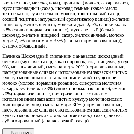
растительное, молоко, вода), пропитка (молоко, сахар, какао),
мусс шоколадный (сахар, шоколад тёмный (какао-масло,
тертое какао, сухое цельное молоко, тростниковый сахар,
соевый лецитин, натуральный ароматизатор ваниль) желатин
пищевой, желток яичный, молоко м.д.ж. 2,5%, сливки м.д.ж
33% (сливки нормализованные), мусс светлый (белый
шоколад, желатин пищевой, сахар, желток яичный, молоко
м.д.ж.2,5% сливки м.д.ж.33% (сливки нормализованные)),
фундук обжаренный .
Начинка Шоколадный сметанник с ананасом: шоколадный
бисквит (мука в/с, сахар, какао порошок, сода пищевая, уксус
9%, меланж яичный, сметана м.д.ж.20% (нормализованные,
пастеризованные сливки с использованием закваски чистых
культур молочнокислых микроорганизмов), сгущенное
молоко (молоко нормализированное, сыворотка молочная,
сахар; крем (сливки 33% (сливки нормализованные), сметана
20%(нормализованные, пастеризованные сливки с
использованием закваски чистых культур молочнокислых
микроорганизмов), сметана м.д.ж.30% (нормализованные,
пастеризованные сливки с использованием закваски чистых
культур молочнокислых микроорганизмов), сахар); ананас
сублимированный (ананас свежий, сахар)
Развернуть