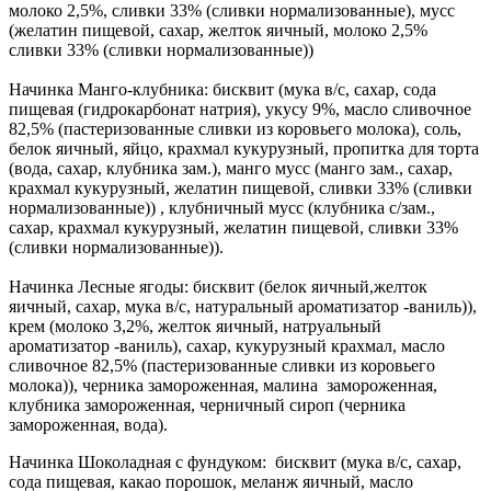
молоко 2,5%, сливки 33% (сливки нормализованные), мусс
(желатин пищевой, сахар, желток яичный, молоко 2,5%
сливки 33% (сливки нормализованные))
Начинка Манго-клубника: бисквит (мука в/с, сахар, сода
пищевая (гидрокарбонат натрия), укусу 9%, масло сливочное
82,5% (пастеризованные сливки из коровьего молока), соль,
белок яичный, яйцо, крахмал кукурузный, пропитка для торта
(вода, сахар, клубника зам.), манго мусс (манго зам., сахар,
крахмал кукурузный, желатин пищевой, сливки 33% (сливки
нормализованные)) , клубничный мусс (клубника с/зам.,
сахар, крахмал кукурузный, желатин пищевой, сливки 33%
(сливки нормализованные)).
Начинка Лесные ягоды: бисквит (белок яичный,желток
яичный, сахар, мука в/с, натуральный ароматизатор -ваниль)),
крем (молоко 3,2%, желток яичный, натруальный
ароматизатор -ваниль), сахар, кукурузный крахмал, масло
сливочное 82,5% (пастеризованные сливки из коровьего
молока)), черника замороженная, малина замороженная,
клубника замороженная, черничный сироп (черника
замороженная, вода).
Начинка Шоколадная с фундуком: бисквит (мука в/с, сахар,
сода пищевая, какао порошок, меланж яичный, масло