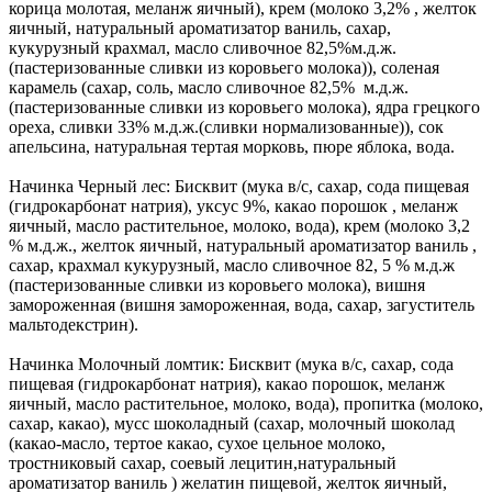
корица молотая, меланж яичный), крем (молоко 3,2% , желток
яичный, натуральный ароматизатор ваниль, сахар,
кукурузный крахмал, масло сливочное 82,5%м.д.ж.
(пастеризованные сливки из коровьего молока)), соленая
карамель (сахар, соль, масло сливочное 82,5% м.д.ж.
(пастеризованные сливки из коровьего молока), ядра грецкого
ореха, сливки 33% м.д.ж.(сливки нормализованные)), сок
апельсина, натуральная тертая морковь, пюре яблока, вода.
Начинка Черный лес: Бисквит (мука в/с, сахар, сода пищевая
(гидрокарбонат натрия), уксус 9%, какао порошок , меланж
яичный, масло растительное, молоко, вода), крем (молоко 3,2
% м.д.ж., желток яичный, натуральный ароматизатор ваниль ,
сахар, крахмал кукурузный, масло сливочное 82, 5 % м.д.ж
(пастеризованные сливки из коровьего молока), вишня
замороженная (вишня замороженная, вода, сахар, загуститель
мальтодекстрин).
Начинка Молочный ломтик: Бисквит (мука в/с, сахар, сода
пищевая (гидрокарбонат натрия), какао порошок, меланж
яичный, масло растительное, молоко, вода), пропитка (молоко,
сахар, какао), мусс шоколадный (сахар, молочный шоколад
(какао-масло, тертое какао, сухое цельное молоко,
тростниковый сахар, соевый лецитин,натуральный
ароматизатор ваниль ) желатин пищевой, желток яичный,