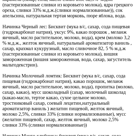
(пастеризованные сливки из коровьего молока), ядра грецкого
ореха, сливки 33% м.д.ж.(сливки нормализованные)), сок
апельсина, натуральная тертая морковь, пюре яблока, вода.
Начинка Черный лес: Бисквит (мука в/с, сахар, сода пищевая
(гидрокарбонат натрия), уксус 9%, какао порошок , меланж
яичный, масло растительное, молоко, вода), крем (молоко 3,2
% м.д.ж., желток яичный, натуральный ароматизатор ваниль ,
сахар, крахмал кукурузный, масло сливочное 82, 5 % м.д.ж
(пастеризованные сливки из коровьего молока), вишня
замороженная (вишня замороженная, вода, сахар, загуститель
мальтодекстрин).
Начинка Молочный ломтик: Бисквит (мука в/с, сахар, сода
пищевая (гидрокарбонат натрия), какао порошок, меланж
яичный, масло растительное, молоко, вода), пропитка (молоко,
сахар, какао), мусс шоколадный (сахар, молочный шоколад
(какао-масло, тертое какао, сухое цельное молоко,
тростниковый сахар, соевый лецитин,натуральный
ароматизатор ваниль ) желатин пищевой, желток яичный,
молоко 2,5%, сливки 33% (сливки нормализованные), мусс
(желатин пищевой, сахар, желток яичный, молоко 2,5%
сливки 33% (сливки нормализованные))
Начинка Манго-клубника: бисквит (мука в/с, сахар, сода