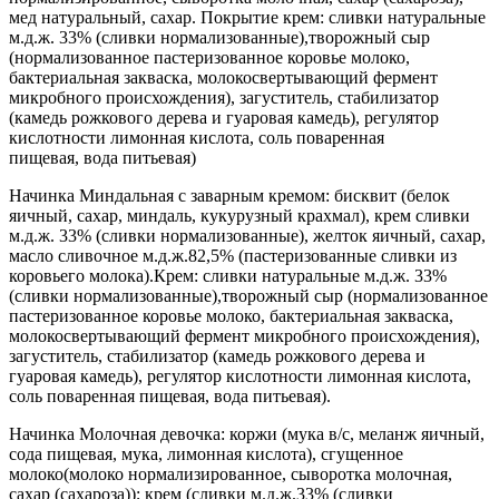
мед натуральный, сахар. Покрытие крем: сливки натуральные
м.д.ж. 33% (сливки нормализованные),творожный сыр
(нормализованное пастеризованное коровье молоко,
бактериальная закваска, молокосвертывающий фермент
микробного происхождения), загуститель, стабилизатор
(камедь рожкового дерева и гуаровая камедь), регулятор
кислотности лимонная кислота, соль поваренная
пищевая, вода питьевая)
Начинка Миндальная с заварным кремом: бисквит (белок
яичный, сахар, миндаль, кукурузный крахмал), крем сливки
м.д.ж. 33% (сливки нормализованные), желток яичный, сахар,
масло сливочное м.д.ж.82,5% (пастеризованные сливки из
коровьего молока).Крем: сливки натуральные м.д.ж. 33%
(сливки нормализованные),творожный сыр (нормализованное
пастеризованное коровье молоко, бактериальная закваска,
молокосвертывающий фермент микробного происхождения),
загуститель, стабилизатор (камедь рожкового дерева и
гуаровая камедь), регулятор кислотности лимонная кислота,
соль поваренная пищевая, вода питьевая).
Начинка Молочная девочка: коржи (мука в/с, меланж яичный,
сода пищевая, мука, лимонная кислота), сгущенное
молоко(молоко нормализированное, сыворотка молочная,
сахар (сахароза)); крем (сливки м.д.ж.33% (сливки