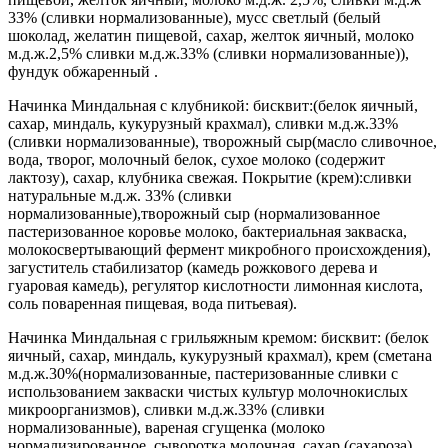
33% (сливки нормализованные), мусс светлый (белый
шоколад, желатин пищевой, сахар, желток яичный, молоко
м.д.ж.2,5% сливки м.д.ж.33% (сливки нормализованные)),
фундук обжаренный .
Начинка Миндальная с клубникой: бисквит:(белок яичный,
сахар, миндаль, кукурузный крахмал), сливки м.д.ж.33%
(сливки нормализованные), творожный сыр(масло сливочное,
вода, творог, молочный белок, сухое молоко (содержит
лактозу), сахар, клубника свежая. Покрытие (крем):сливки
натуральные м.д.ж. 33% (сливки
нормализованные),творожный сыр (нормализованное
пастеризованное коровье молоко, бактериальная закваска,
молокосвертывающий фермент микробного происхождения),
загуститель стабилизатор (камедь рожкового дерева и
гуаровая камедь), регулятор кислотности лимонная кислота,
соль поваренная пищевая, вода питьевая).
Начинка Миндальная с грильяжным кремом: бисквит: (белок
яичный, сахар, миндаль, кукурузный крахмал), крем (сметана
м.д.ж.30%(нормализованные, пастеризованные сливки с
использованием закваски чистых культур молочнокислых
микроорганизмов), сливки м.д.ж.33% (сливки
нормализованные), вареная сгущенка (молоко
нормализированное, сыворотка молочная, сахар (сахароза),