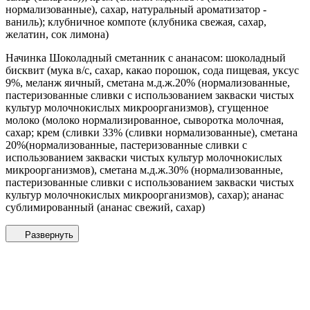
нормализованные), сахар, натуральный ароматизатор -
ваниль); клубничное компоте (клубника свежая, сахар,
желатин, сок лимона)
Начинка Шоколадный сметанник с ананасом: шоколадный
бисквит (мука в/с, сахар, какао порошок, сода пищевая, уксус
9%, меланж яичный, сметана м.д.ж.20% (нормализованные,
пастеризованные сливки с использованием закваски чистых
культур молочнокислых микроорганизмов), сгущенное
молоко (молоко нормализированное, сыворотка молочная,
сахар; крем (сливки 33% (сливки нормализованные), сметана
20%(нормализованные, пастеризованные сливки с
использованием закваски чистых культур молочнокислых
микроорганизмов), сметана м.д.ж.30% (нормализованные,
пастеризованные сливки с использованием закваски чистых
культур молочнокислых микроорганизмов), сахар); ананас
сублимированный (ананас свежий, сахар)
Развернуть