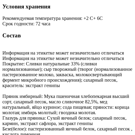
Условия хранения
Рекомендуемая температура хранения: +2 С+ 6С
Срок годности: 72 часа
Состав
Информация на этикетке может незначительно отличаться
Информация на этикетке может незначительно отличаться
Покрытие: Сливки натуральные 33% (сливки
нормализованные); сыр творожный (творог (нормализованное
пастеризованное молоко, закваска, молокосвертывающий
фермент микробного происхождения); сахарный песок,
краситель: экстракт генипы
Пряник имбирный: Мука пшеничная хлебопекарная высший
сорт, сахарный песок, масло сливочное 82,5%, мед
натуральный, яйцо куриное; сода пищевая; пряности: корица
молотая; имбирь молотый; гвоздика молотая.
Глазурь для пряника: Сухой яичный белок; сахарный песок,
кармин, экстракт сафлора, экстракт генипы
Безе(белое): пастеризованный яичный белок, сахарный песок ,
кислота лимонная.