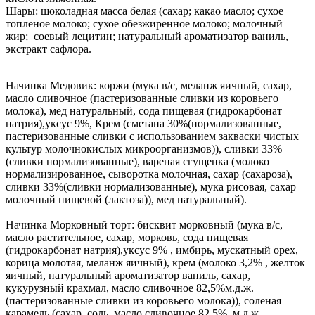
Шары: шоколадная масса белая (сахар; какао масло; сухое
топленое молоко; сухое обезжиренное молоко; молочный
жир; соевый лецитин; натуральный ароматизатор ваниль,
экстракт сафлора.
Начинка Медовик: коржи (мука в/с, меланж яичный, сахар,
масло сливочное (пастеризованные сливки из коровьего
молока), мед натуральный, сода пищевая (гидрокарбонат
натрия),уксус 9%, Крем (сметана 30%(нормализованные,
пастеризованные сливки с использованием закваски чистых
культур молочнокислых микроорганизмов)), сливки 33%
(сливки нормализованные), вареная сгущенка (молоко
нормализированное, сыворотка молочная, сахар (сахароза),
сливки 33%(сливки нормализованные), мука рисовая, сахар
молочный пищевой (лактоза)), мед натуральный).
Начинка Морковный торт: бисквит морковный (мука в/с,
масло растительное, сахар, морковь, сода пищевая
(гидрокарбонат натрия),уксус 9% , имбирь, мускатный орех,
корица молотая, меланж яичный), крем (молоко 3,2% , желток
яичный, натуральный ароматизатор ваниль, сахар,
кукурузный крахмал, масло сливочное 82,5%м.д.ж.
(пастеризованные сливки из коровьего молока)), соленая
карамель (сахар, соль, масло сливочное 82,5% м.д.ж.