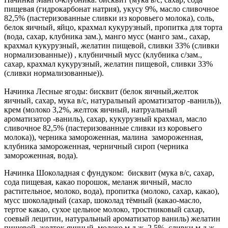
пищевая (гидрокарбонат натрия), укусу 9%, масло сливочное
82,5% (пастеризованные сливки из коровьего молока), соль,
белок яичный, яйцо, крахмал кукурузный, пропитка для торта
(вода, сахар, клубника зам.), манго мусс (манго зам., сахар,
крахмал кукурузный, желатин пищевой, сливки 33% (сливки
нормализованные)) , клубничный мусс (клубника с/зам.,
сахар, крахмал кукурузный, желатин пищевой, сливки 33%
(сливки нормализованные)).
Начинка Лесные ягоды: бисквит (белок яичный,желток
яичный, сахар, мука в/с, натуральный ароматизатор -ваниль)),
крем (молоко 3,2%, желток яичный, натруальный
ароматизатор -ваниль), сахар, кукурузный крахмал, масло
сливочное 82,5% (пастеризованные сливки из коровьего
молока)), черника замороженная, малина замороженная,
клубника замороженная, черничный сироп (черника
замороженная, вода).
Начинка Шоколадная с фундуком: бисквит (мука в/с, сахар,
сода пищевая, какао порошок, меланж яичный, масло
растительное, молоко, вода), пропитка (молоко, сахар, какао),
мусс шоколадный (сахар, шоколад тёмный (какао-масло,
тертое какао, сухое цельное молоко, тростниковый сахар,
соевый лецитин, натуральный ароматизатор ваниль) желатин
пищевой, желток яичный, молоко м.д.ж. 2,5%, сливки м.д.ж