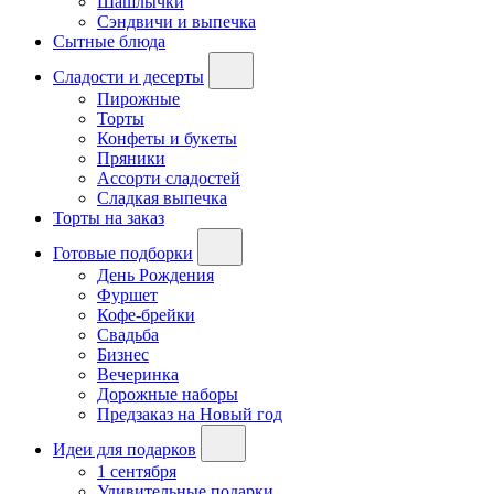
Шашлычки
Сэндвичи и выпечка
Сытные блюда
Сладости и десерты
Пирожные
Торты
Конфеты и букеты
Пряники
Ассорти сладостей
Сладкая выпечка
Торты на заказ
Готовые подборки
День Рождения
Фуршет
Кофе-брейки
Свадьба
Бизнес
Вечеринка
Дорожные наборы
Предзаказ на Новый год
Идеи для подарков
1 сентября
Удивительные подарки