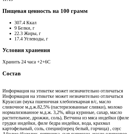
Пищевая ценность на 100 грамм
307.4
Ккал
9
Белки, г
22.3
Жиры, г
17.4
Углеводы, г
Условия хранения
Хранить 24 часа +2+6С
Состав
Информация на этикетке может незначительно отличаться
Информация на этикетке может незначительно отличаться
Круассан (мука пшеничная хлебопекарная в/с, масло
сливочное м.д.ж.82,5% (пастеризованные сливки), молоко
нормализованное м.д.ж. 3,2%, яйца куриные, сахар, масло
растительное, дрожжи, соль), Ветчина из мяса индейки (филе
грудки индейки, филе бедра индейки, вода, крахмал
картофельный, соль, специи(перец белый, горчица) , соус
Айолио (базилик, петрушка, сыр пармезан, масло оливковое,