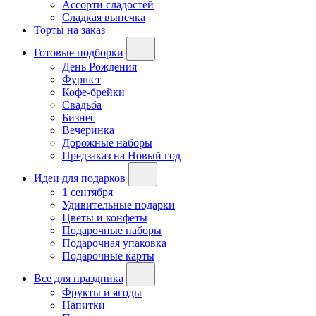
Ассорти сладостей
Сладкая выпечка
Торты на заказ
Готовые подборки
День Рождения
Фуршет
Кофе-брейки
Свадьба
Бизнес
Вечеринка
Дорожные наборы
Предзаказ на Новый год
Идеи для подарков
1 сентября
Удивительные подарки
Цветы и конфеты
Подарочные наборы
Подарочная упаковка
Подарочные карты
Все для праздника
Фрукты и ягоды
Напитки