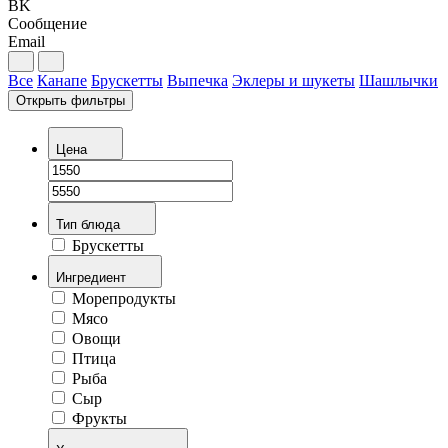
BK
Сообщение
Email
Все
Канапе
Брускетты
Выпечка
Эклеры и шукеты
Шашлычки
Открыть фильтры
Цена
Тип блюда
Брускетты
Ингредиент
Морепродукты
Мясо
Овощи
Птица
Рыба
Сыр
Фрукты