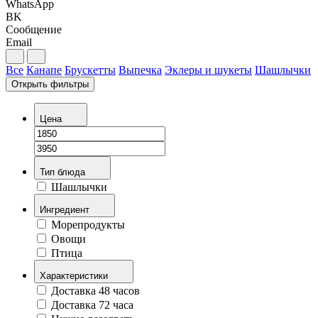
WhatsApp
BK
Сообщение
Email
Все
Канапе
Брускетты
Выпечка
Эклеры и шукеты
Шашлычки
Открыть фильтры
Цена
Тип блюда
Шашлычки
Ингредиент
Морепродукты
Овощи
Птица
Характеристики
Доставка 48 часов
Доставка 72 часа