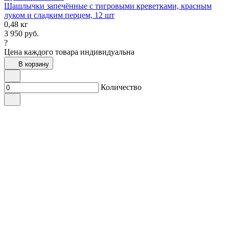
Шашлычки запечённые с тигровыми креветками, красным
луком и сладким перцем, 12 шт
0,48 кг
3 950
руб.
?
Цена каждого товара индивидуальна
В корзину
Количество