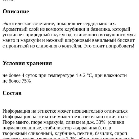
Описание
Экзотическое сочетание, покорившее сердца многих.
Ароматный слой из компоте клубники и базилика, который
усиливает природный вкус ягод, сливочного воздушного муса
манго и маракуйи и нежный шифоновый ванильный бисквит
с пропиткой из сливочного коктейля. Это стоит попробовать!
Условия хранения
не более 4 суток при температуре 4 ± 2 °С, при влажности
не более 75%
Состав
Информация на этикетке может незначительно отличаться
Информация на этикетке может незначительно отличаться
Пюре манго, пюре маракуйя, сливки м.д.ж. 33% (сливки
нормализованные, стабилизатор -каррагинан), сыр
творожный сливочный, клубника, пектин, базилик, сироп
глюкозы, сахар, молоко м.д.ж.3,2%, яйцо, мука пшеничная в/с,