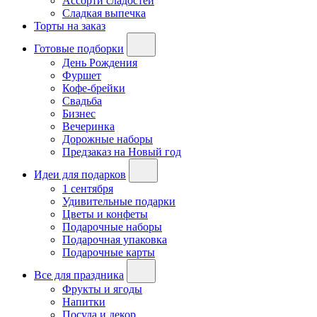
Ассорти сладостей
Сладкая выпечка
Торты на заказ
Готовые подборки
День Рождения
Фуршет
Кофе-брейки
Свадьба
Бизнес
Вечеринка
Дорожные наборы
Предзаказ на Новый год
Идеи для подарков
1 сентября
Удивительные подарки
Цветы и конфеты
Подарочные наборы
Подарочная упаковка
Подарочные карты
Все для праздника
Фрукты и ягоды
Напитки
Посуда и декор