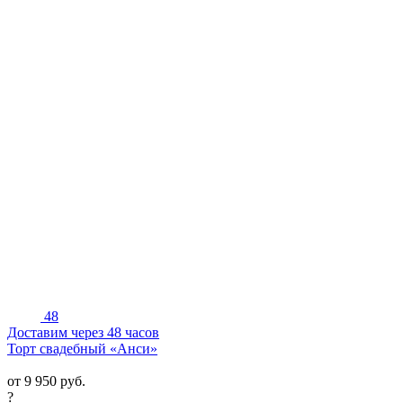
48
Доставим через 48 часов
Торт свадебный «Анси»
от
9 950
руб.
?