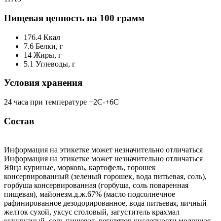
Пищевая ценность на 100 грамм
176.4
Ккал
7.6
Белки, г
14
Жиры, г
5.1
Углеводы, г
Условия хранения
24 часа при температуре +2С-+6С
Состав
Информация на этикетке может незначительно отличаться
Информация на этикетке может незначительно отличаться
Яйца куриные, морковь, картофель, горошек
консервированный (зеленый горошек, вода питьевая, соль),
горбуша консервированная (горбуша, соль поваренная
пищевая), майонезм.д.ж.67% (масло подсолнечное
рафинированное дезодорированное, вода питьевая, яичный
желток сухой, уксус столовый, загуститель крахмал
кукурузный, соль пищевая, регулятор кислотности молочная