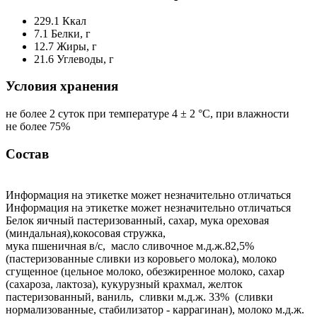
229.1
Ккал
7.1
Белки, г
12.7
Жиры, г
21.6
Углеводы, г
Условия хранения
не более 2 суток при температуре 4 ± 2 °С, при влажности
не более 75%
Состав
Информация на этикетке может незначительно отличаться
Информация на этикетке может незначительно отличаться
Белок яичный пастеризованный, сахар, мука ореховая
(миндальная),кокосовая стружка,
мука пшеничная в/с, масло сливочное м.д.ж.82,5%
(пастеризованные сливки из коровьего молока), молоко
сгущенное (цельное молоко, обезжиренное молоко, сахар
(сахароза, лактоза), кукурузный крахмал, желток
пастеризованный, ваниль, сливки м.д.ж. 33% (сливки
нормализованные, стабилизатор - каррагинан), молоко м.д.ж.